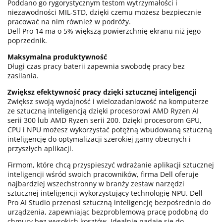
Poddano go rygorystycznym testom wytrzymałości i
niezawodności MIL-STD, dzięki czemu możesz bezpiecznie
pracować na nim również w podróży.
Dell Pro 14 ma o 5% większą powierzchnię ekranu niż jego
poprzednik.
Maksymalna produktywność
Długi czas pracy baterii zapewnia swobodę pracy bez
zasilania.
Zwiększ efektywność pracy dzięki sztucznej inteligencji
Zwiększ swoją wydajność i wielozadaniowość na komputerze
ze sztuczną inteligencją dzięki procesorowi AMD Ryzen AI
serii 300 lub AMD Ryzen serii 200. Dzięki procesorom GPU,
CPU i NPU możesz wykorzystać potężną wbudowaną sztuczną
inteligencję do optymalizacji szerokiej gamy obecnych i
przyszłych aplikacji.
Firmom, które chcą przyspieszyć wdrażanie aplikacji sztucznej
inteligencji wśród swoich pracowników, firma Dell oferuje
najbardziej wszechstronny w branży zestaw narzędzi
sztucznej inteligencji wykorzystujący technologię NPU. Dell
Pro AI Studio przenosi sztuczną inteligencję bezpośrednio do
urządzenia, zapewniając bezproblemową pracę podobną do
chmury bez wysokich kosztów. Idealnie nadaje się do