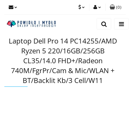
(
0
)
PLN
Zaloguj się
Zarejestruj się
EUR
Laptop Dell Pro 14 PC14255/AMD
Dodaj zgłoszenie
Ryzen 5 220/16GB/256GB
CL35/14.0 FHD+/Radeon
740M/FgrPr/Cam & Mic/WLAN +
BT/Backlit Kb/3 Cell/W11