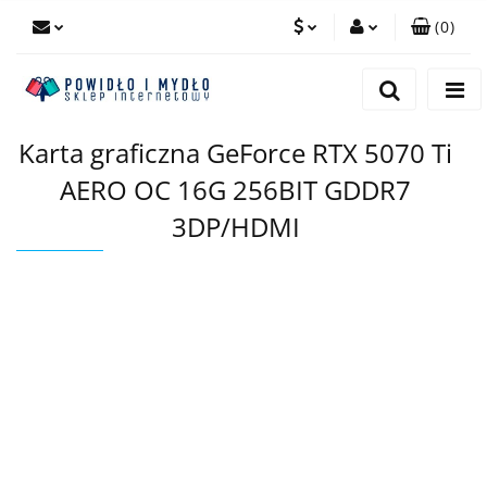
(
0
)
PLN
Zaloguj się
Zarejestruj się
EUR
Karta graficzna GeForce RTX 5070 Ti
Dodaj zgłoszenie
AERO OC 16G 256BIT GDDR7
3DP/HDMI