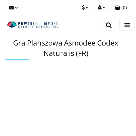
(
0
)
PLN
Zaloguj się
Zarejestruj się
EUR
Gra Planszowa Asmodee Codex
Dodaj zgłoszenie
Naturalis (FR)