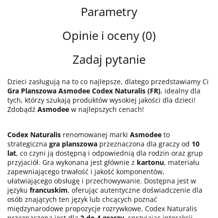
Parametry
Opinie i oceny (0)
Zadaj pytanie
Dzieci zasługują na to co najlepsze, dlatego przedstawiamy Ci
Gra Planszowa Asmodee Codex Naturalis (FR)
, idealny dla
tych, którzy szukają produktów wysokiej jakości dla dzieci!
Zdobądź
Asmodee
w najlepszych cenach!
Codex Naturalis
renomowanej marki
Asmodee
to
strategiczna
gra planszowa
przeznaczona dla graczy od
10
lat
, co czyni ją dostępną i odpowiednią dla rodzin oraz grup
przyjaciół. Gra wykonana jest głównie z
kartonu
, materiału
zapewniającego trwałość i jakość komponentów,
ułatwiającego obsługę i przechowywanie. Dostępna jest w
języku
francuskim
, oferując autentyczne doświadczenie dla
osób znających ten język lub chcących poznać
międzynarodowe propozycje rozrywkowe. Codex Naturalis
przeznaczona jest dla
2 do 4 graczy
, sprzyjając interakcji