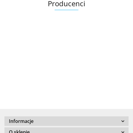
Producenci
.Bez określenia producenta
+8000
Informacje
100 %
O sklepie