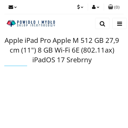
(
0
)
PLN
Zaloguj się
Zarejestruj się
EUR
Apple iPad Pro Apple M 512 GB 27,9
Dodaj zgłoszenie
cm (11") 8 GB Wi-Fi 6E (802.11ax)
iPadOS 17 Srebrny