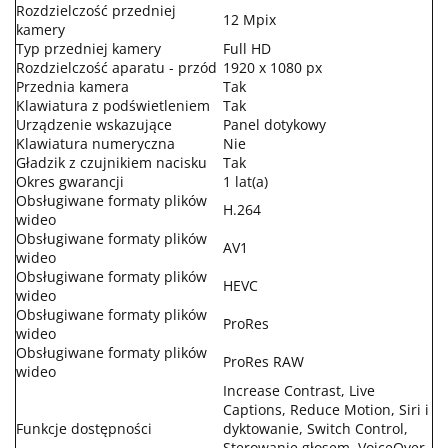
Rozdzielczość przedniej
12 Mpix
kamery
Typ przedniej kamery
Full HD
Rozdzielczość aparatu - przód
1920 x 1080 px
Przednia kamera
Tak
Klawiatura z podświetleniem
Tak
Urządzenie wskazujące
Panel dotykowy
Klawiatura numeryczna
Nie
Gładzik z czujnikiem nacisku
Tak
Okres gwarancji
1 lat(a)
Obsługiwane formaty plików
H.264
wideo
Obsługiwane formaty plików
AV1
wideo
Obsługiwane formaty plików
HEVC
wideo
Obsługiwane formaty plików
ProRes
wideo
Obsługiwane formaty plików
ProRes RAW
wideo
Increase Contrast, Live
Captions, Reduce Motion, Siri i
Funkcje dostępności
dyktowanie, Switch Control,
Sterowanie głosem, VoiceOver,