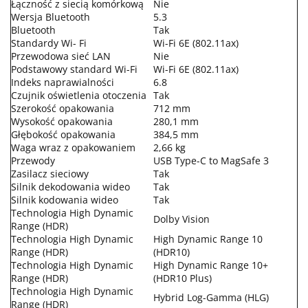
Łączność z siecią komórkową
Nie
Wersja Bluetooth
5.3
Bluetooth
Tak
Standardy Wi- Fi
Wi-Fi 6E (802.11ax)
Przewodowa sieć LAN
Nie
Podstawowy standard Wi-Fi
Wi-Fi 6E (802.11ax)
Indeks naprawialności
6.8
Czujnik oświetlenia otoczenia
Tak
Szerokość opakowania
712 mm
Wysokość opakowania
280,1 mm
Głębokość opakowania
384,5 mm
Waga wraz z opakowaniem
2,66 kg
Przewody
USB Type-C to MagSafe 3
Zasilacz sieciowy
Tak
Silnik dekodowania wideo
Tak
Silnik kodowania wideo
Tak
Technologia High Dynamic
Dolby Vision
Range (HDR)
Technologia High Dynamic
High Dynamic Range 10
Range (HDR)
(HDR10)
Technologia High Dynamic
High Dynamic Range 10+
Range (HDR)
(HDR10 Plus)
Technologia High Dynamic
Hybrid Log-Gamma (HLG)
Range (HDR)