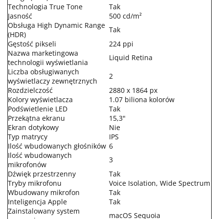
Technologia True Tone
Tak
Jasność
500 cd/m²
Obsługa High Dynamic Range
Tak
(HDR)
Gęstość pikseli
224 ppi
Nazwa marketingowa
Liquid Retina
technologii wyświetlania
Liczba obsługiwanych
2
wyświetlaczy zewnętrznych
Rozdzielczość
2880 x 1864 px
Kolory wyświetlacza
1.07 biliona kolorów
Podświetlenie LED
Tak
Przekątna ekranu
15,3"
Ekran dotykowy
Nie
Typ matrycy
IPS
Ilość wbudowanych głośników
6
Ilość wbudowanych
3
mikrofonów
Dźwięk przestrzenny
Tak
Tryby mikrofonu
Voice Isolation, Wide Spectrum
Wbudowany mikrofon
Tak
Inteligencja Apple
Tak
Zainstalowany system
macOS Sequoia