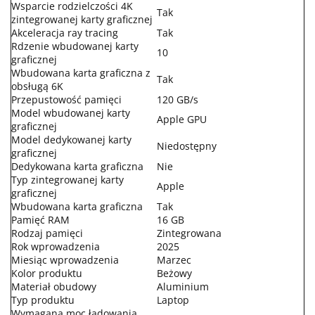
Wsparcie rodzielczości 4K
Tak
zintegrowanej karty graficznej
Akceleracja ray tracing
Tak
Rdzenie wbudowanej karty
10
graficznej
Wbudowana karta graficzna z
Tak
obsługą 6K
Przepustowość pamięci
120 GB/s
Model wbudowanej karty
Apple GPU
graficznej
Model dedykowanej karty
Niedostępny
graficznej
Dedykowana karta graficzna
Nie
Typ zintegrowanej karty
Apple
graficznej
Wbudowana karta graficzna
Tak
Pamięć RAM
16 GB
Rodzaj pamięci
Zintegrowana
Rok wprowadzenia
2025
Miesiąc wprowadzenia
Marzec
Kolor produktu
Beżowy
Materiał obudowy
Aluminium
Typ produktu
Laptop
Wymagana moc ładowania