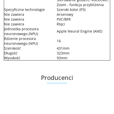
Zoom - funkcja przybliżenia
Specyficzne technologie
Szeroki kolor (P3)
Nie zawiera
Arsenowy
Nie zawiera
PVC/BFR
Nie zawiera
Rtęci
Jednostka procesora
Apple Neural Engine (ANE)
neuronowego (NPU)
Rdzenie procesora
16
neuronowego (NPU)
Szerokość
431mm
Długość
323mm
Wysokość
93mm
Producenci
.Bez określenia producenta