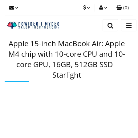
(
0
)
PLN
Zaloguj się
Zarejestruj się
EUR
Apple 15-inch MacBook Air: Apple
Dodaj zgłoszenie
M4 chip with 10-core CPU and 10-
core GPU, 16GB, 512GB SSD -
Starlight