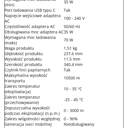
35 W
(min)
Port ładowania USB typu C
Tak
Napięcie wejściowe adaptera
100 - 240 V
AC
Częstotliwość adaptera AC
50/60 Hz
Obsługiwana moc adaptera AC
35 W
Wymagana moc ładowania
70 W
(maks)
Waga produktu
1,51 kg
Głębokość produktu
237,6 mm
Wysokość produktu
11,5 mm
Szerokość produktu
340,4 mm
Czytnik linii papilarnych
Tak
Maksymalna wysokość
10500 m
transportu
Zakres temperatur
10 - 35 °C
(eksploatacja)
Zakres temperatur
-25 - 45 °C
(przechowywanie)
Dopuszczalna wysokość
0 - 3000 m
podczas eksploatacji (n.p.m.)
Zakres wilgotności względnej
0 - 90%
Generacja sieci mobilnej
Nieobsługiwany