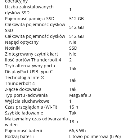
operacyjny
Liczba zainstalowanych
1
dysków SSD
Pojemność pamięci SSD
512 GB
Całkowita pojemność dysków
512 GB
SSD
Całkowita pojemność dysków
512 GB
Napęd optyczny
Nie
Nośniki
SSD
Zintegrowany czytnik kart
Nie
Ilość portów Thunderbolt 4
2
Tryb alternatywny portu
Tak
DisplayPort USB typu C
Technologia Intel®
Tak
Thunderbolt 4
Złącze dokowania
Tak
Typ portu ładowania
MagSafe 3
Wyjścia słuchawkowe
1
Czas przeglądania (Wi-Fi)
15 h
Szybkie ładowanie
Tak
Maksymalny czas odtwarzania
18 h
wideo
Pojemność baterii
66,5 Wh
Rodzaj baterii
Litowo-polimerowa (LiPo)