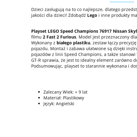
Dzieci zasługują na to co najlepsze, dlatego przed
jakości dla dzieci! Zdobądź
Lego
i inne produkty ma
Playset LEGO Speed Champions 76917 Nissan Skyl
filmu
2 Fast 2 Furious
. Model jest przeznaczony dl
Wykonany z
białego plastiku
, zestaw łączy precyzj
pojazdu. Montaż i zabawa ułatwione są dzięki inst
pojazdów z linii Speed Champions, a także stanowi
GT-R sprawia, że jest to idealny element zarówno do
Podsumowując, playset to starannie wykonana i dos
Zalecany Wiek: + 9 lat
Materiał: Plastikowy
Język: Angielski