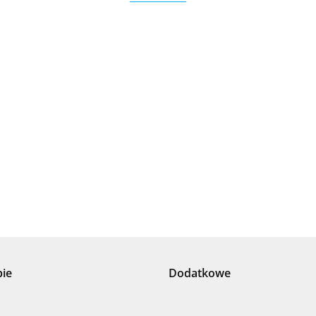
.Bez określenia producenta
+8000
pie
Dodatkowe
100 %