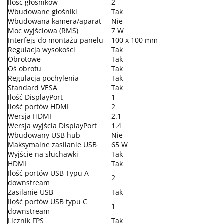
Ilość głośników
2
Wbudowane głośniki
Tak
Wbudowana kamera/aparat
Nie
Moc wyjściowa (RMS)
7 W
Interfejs do montażu panelu
100 x 100 mm
Regulacja wysokości
Tak
Obrotowe
Tak
Oś obrotu
Tak
Regulacja pochylenia
Tak
Standard VESA
Tak
Ilość DisplayPort
1
Ilość portów HDMI
2
Wersja HDMI
2.1
Wersja wyjścia DisplayPort
1.4
Wbudowany USB hub
Nie
Maksymalne zasilanie USB
65 W
Wyjście na słuchawki
Tak
HDMI
Tak
Ilość portów USB Typu A
2
downstream
Zasilanie USB
Tak
Ilość portów USB typu C
1
downstream
Licznik FPS
Tak