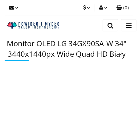
(
0
)
PLN
Zaloguj się
Zarejestruj się
EUR
Monitor OLED LG 34GX90SA-W 34"
Dodaj zgłoszenie
3440x1440px Wide Quad HD Biały