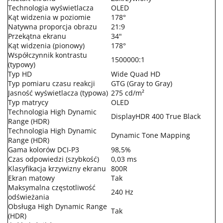
Technologia wyświetlacza
OLED
Kąt widzenia w poziomie
178°
Natywna proporcja obrazu
21:9
Przekątna ekranu
34"
Kąt widzenia (pionowy)
178°
Współczynnik kontrastu
1500000:1
(typowy)
Typ HD
Wide Quad HD
Typ pomiaru czasu reakcji
GTG (Gray to Gray)
Jasność wyświetlacza (typowa)
275 cd/m²
Typ matrycy
OLED
Technologia High Dynamic
DisplayHDR 400 True Black
Range (HDR)
Technologia High Dynamic
Dynamic Tone Mapping
Range (HDR)
Gama kolorów DCI-P3
98,5%
Czas odpowiedzi (szybkość)
0,03 ms
Klasyfikacja krzywizny ekranu
800R
Ekran matowy
Tak
Maksymalna częstotliwość
240 Hz
odświeżania
Obsługa High Dynamic Range
Tak
(HDR)