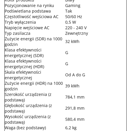
Pozycjonowanie na rynku
Gaming
Podświetlana podstawa
Tak
Częstotliwość wejściowa AC
50/60 Hz
Tryb wyłączenia
0,5 W
Napięcie wejściowe AC
220 - 240 V
Typ zasilacza
Zewnętrzny
Zużycie energii (SDR) na 1000
32 kWh
godzin
Klasa efektywności
G
energetycznej (SDR)
Klasa efektywności
G
energetycznej (HDR)
Skala efektywności
Od A do G
energetycznej
Zużycie energii (HDR) na 1000
39 kWh
godzin
Szerokość urządzenia (z
784,1 mm
podstawą)
Głębokość urządzenia (z
291,8 mm
podstawą)
Wysokość urządzenia (z
580,4 mm
podstawą)
Waga (bez podstawy)
6,2 kg