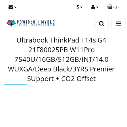
(
0
)
PLN
Zaloguj się
Zarejestruj się
EUR
Ultrabook ThinkPad T14s G4
Dodaj zgłoszenie
21F80025PB W11Pro
7540U/16GB/512GB/INT/14.0
WUXGA/Deep Black/3YRS Premier
SUpport + CO2 Offset