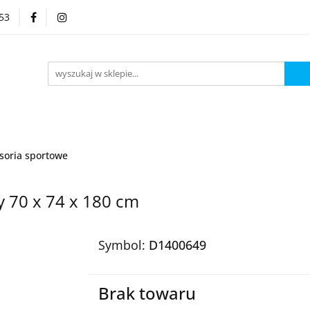
53
Kategorie
soria sportowe
y 70 x 74 x 180 cm
Symbol:
D1400649
Brak towaru