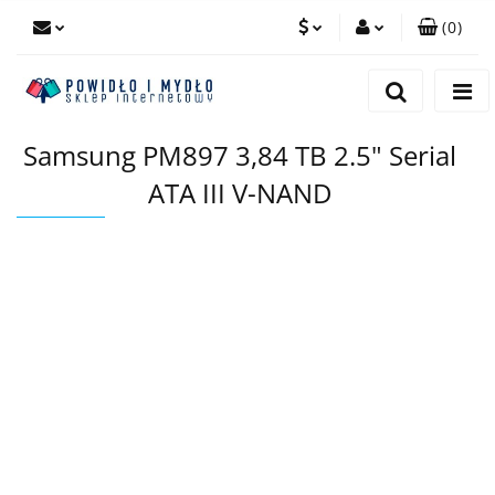
(
0
)
PLN
Zaloguj się
Zarejestruj się
EUR
Samsung PM897 3,84 TB 2.5" Serial
Dodaj zgłoszenie
ATA III V-NAND