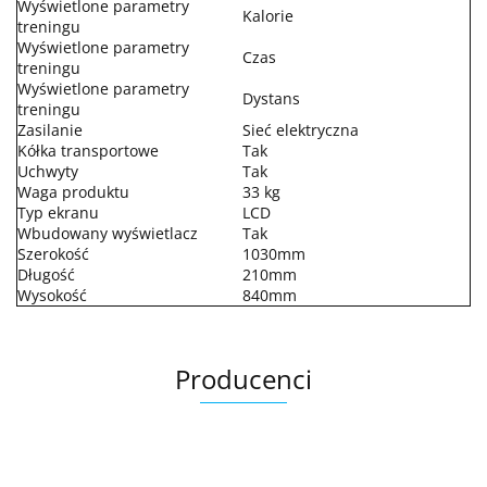
Wyświetlone parametry
Kalorie
treningu
Wyświetlone parametry
Czas
treningu
Wyświetlone parametry
Dystans
treningu
Zasilanie
Sieć elektryczna
Kółka transportowe
Tak
Uchwyty
Tak
Waga produktu
33 kg
Typ ekranu
LCD
Wbudowany wyświetlacz
Tak
Szerokość
1030mm
Długość
210mm
Wysokość
840mm
Producenci