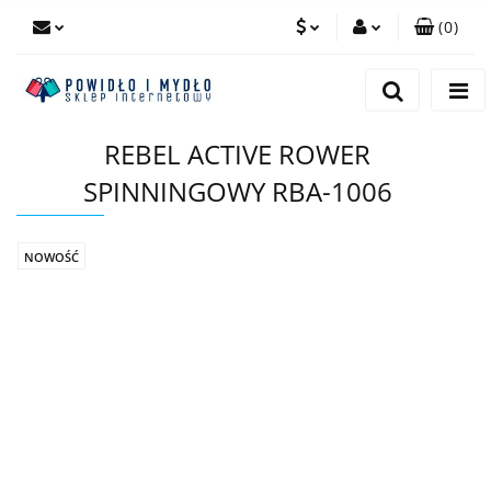
(
0
)
PLN
Zaloguj się
Zarejestruj się
EUR
REBEL ACTIVE ROWER
Dodaj zgłoszenie
SPINNINGOWY RBA-1006
NOWOŚĆ