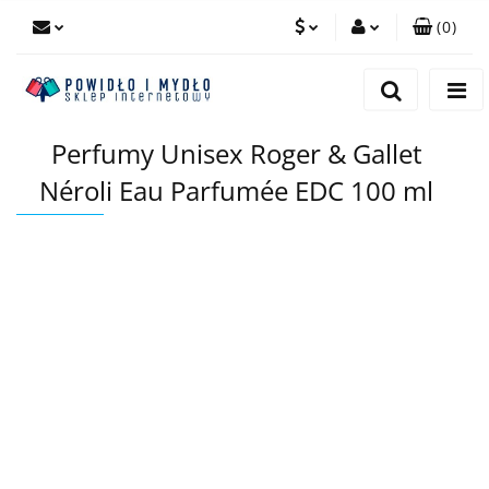
(
0
)
PLN
Zaloguj się
Zarejestruj się
EUR
Perfumy Unisex Roger & Gallet
Dodaj zgłoszenie
Néroli Eau Parfumée EDC 100 ml