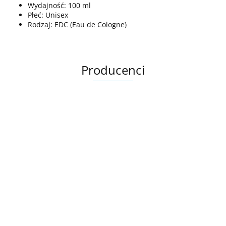
Wydajność: 100 ml
Płeć: Unisex
Rodzaj: EDC (Eau de Cologne)
Producenci
.Bez określenia producenta
+8000