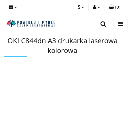
(
0
)
PLN
Zaloguj się
Zarejestruj się
EUR
OKI C844dn A3 drukarka laserowa
Dodaj zgłoszenie
kolorowa