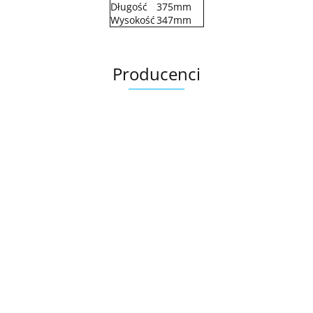
Długość
375mm
Wysokość
347mm
Producenci
.Bez określenia producenta
+8000