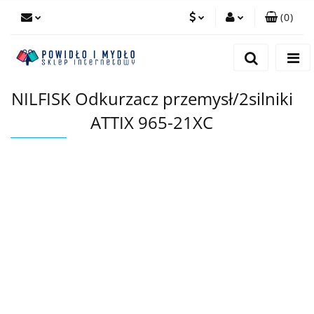
(
0
)
PLN
Zaloguj się
Zarejestruj się
EUR
NILFISK Odkurzacz przemysł/2silniki
Dodaj zgłoszenie
ATTIX 965-21XC