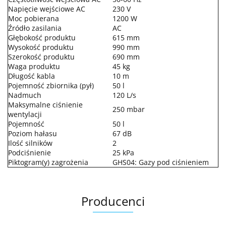
Napięcie wejściowe AC
230 V
Moc pobierana
1200 W
Źródło zasilania
AC
Głębokość produktu
615 mm
Wysokość produktu
990 mm
Szerokość produktu
690 mm
Waga produktu
45 kg
Długość kabla
10 m
Pojemność zbiornika (pył)
50 l
Nadmuch
120 L/s
Maksymalne ciśnienie
250 mbar
wentylacji
Pojemność
50 l
Poziom hałasu
67 dB
Ilość silników
2
Podciśnienie
25 kPa
Piktogram(y) zagrożenia
GHS04: Gazy pod ciśnieniem
Producenci