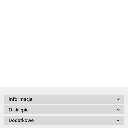
.Bez określenia producenta
+8000
Informacje
100 %
O sklepie
Dodatkowe