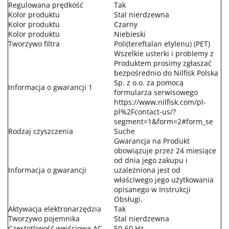
Regulowana prędkość
Tak
Kolor produktu
Stal nierdzewna
Kolor produktu
Czarny
Kolor produktu
Niebieski
Tworzywo filtra
Poli(tereftalan etylenu) (PET)
Wszelkie usterki i problemy z
Produktem prosimy zgłaszać
bezpośrednio do Nilfisk Polska
Sp. z o.o. za pomocą
Informacja o gwarancji 1
formularza serwisowego
https://www.nilfisk.com/pl-
pl%2Fcontact-us/?
segment=1&form=2#form_se
Rodzaj czyszczenia
Suche
Gwarancja na Produkt
obowiązuje przez 24 miesiące
od dnia jego zakupu i
Informacja o gwarancji
uzależniona jest od
właściwego jego użytkowania
opisanego w Instrukcji
Obsługi.
Aktywacja elektronarzędzia
Tak
Tworzywo pojemnika
Stal nierdzewna
Częstotliwość wejściowa AC
50-60 Hz