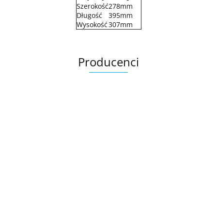
Szerokość
278mm
Długość
395mm
Wysokość
307mm
Producenci
.Bez określenia producenta
+8000