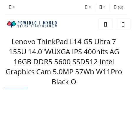
(
0
)
PLN
Zaloguj się
Zarejestruj się
EUR
Lenovo ThinkPad L14 G5 Ultra 7
Dodaj zgłoszenie
155U 14.0"WUXGA IPS 400nits AG
16GB DDR5 5600 SSD512 Intel
Graphics Cam 5.0MP 57Wh W11Pro
Black O