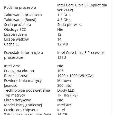
Intel Core Ultra 5 (Copilot dla
Rodzina procesora
ver 2XXV)
Taktowanie procesora
1.3 GHz
Taktowanie (Boost)
4.3 GHz
Seria procesora
Seria pierwsza
Obsługa ECC
Nie
Liczba rdzeni
12
Liczba wątków
14
Cache L3
12 MB
Pozostałe informacje o
Intel Core Ultra 5 Processor
procesorze
125U
Intel vPro
Nie
Przekątna ekranu
16''
Rozdzielczość
1920 x 1200 (WUXGA)
Powierzchnia matrycy
Matowa
Jasność
300 nits
Technologia podświetlania
Diody LED
Typ matrycy
TFT IPS (IPS)
Ekran dotykowy
Nie
Model karty graficznej
Intel Arc
Producent chipsetu
Intel
Zainstalowana pamięć RAM
16 GB