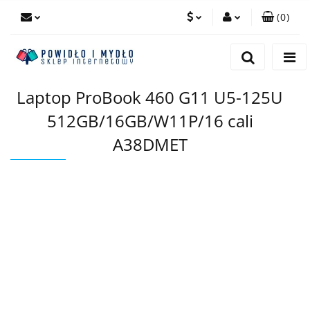
(
0
)
PLN
Zaloguj się
Zarejestruj się
EUR
Laptop ProBook 460 G11 U5-125U
Dodaj zgłoszenie
512GB/16GB/W11P/16 cali
A38DMET