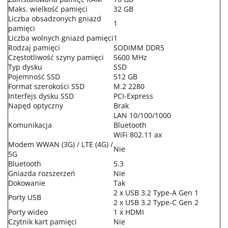
Maks. wielkość pamięci
32 GB
Liczba obsadzonych gniazd
1
pamięci
Liczba wolnych gniazd pamięci
1
Rodzaj pamięci
SODIMM DDR5
Częstotliwość szyny pamięci
5600 MHz
Typ dysku
SSD
Pojemność SSD
512 GB
Format szerokości SSD
M.2 2280
Interfejs dysku SSD
PCI-Express
Napęd optyczny
Brak
LAN 10/100/1000
Komunikacja
Bluetooth
WiFi 802.11 ax
Modem WWAN (3G) / LTE (4G) /
Nie
5G
Bluetooth
5.3
Gniazda rozszerzeń
Nie
Dokowanie
Tak
2 x USB 3.2 Type-A Gen 1
Porty USB
2 x USB 3.2 Type-C Gen 2
Porty wideo
1 x HDMI
Czytnik kart pamięci
Nie