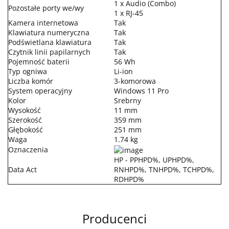
1 x Audio (Combo)
Pozostałe porty we/wy
1 x RJ-45
Kamera internetowa
Tak
Klawiatura numeryczna
Tak
Podświetlana klawiatura
Tak
Czytnik linii papilarnych
Tak
Pojemność baterii
56 Wh
Typ ogniwa
Li-ion
Liczba komór
3-komorowa
System operacyjny
Windows 11 Pro
Kolor
Srebrny
Wysokość
11 mm
Szerokość
359 mm
Głębokość
251 mm
Waga
1.74 kg
Oznaczenia
HP - PPHPD%, UPHPD%,
Data Act
RNHPD%, TNHPD%, TCHPD%,
RDHPD%
Producenci