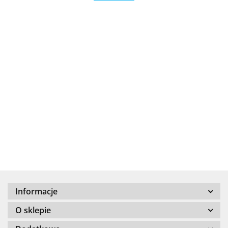
.Bez określenia producenta
+8000
Informacje
100 %
O sklepie