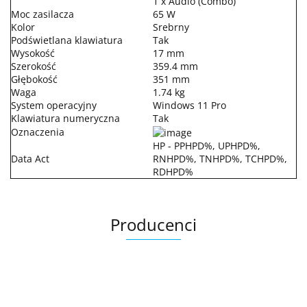
1 x Audio (Combo)
Moc zasilacza
65 W
Kolor
Srebrny
Podświetlana klawiatura
Tak
Wysokość
17 mm
Szerokość
359.4 mm
Głębokość
351 mm
Waga
1.74 kg
System operacyjny
Windows 11 Pro
Klawiatura numeryczna
Tak
Oznaczenia
HP - PPHPD%, UPHPD%,
Data Act
RNHPD%, TNHPD%, TCHPD%,
RDHPD%
Producenci