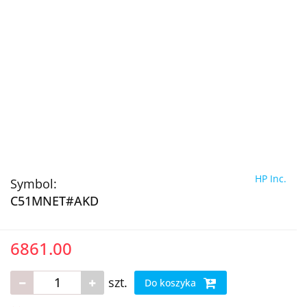
HP Inc.
Symbol:
C51MNET#AKD
6861.00
szt.
Do koszyka