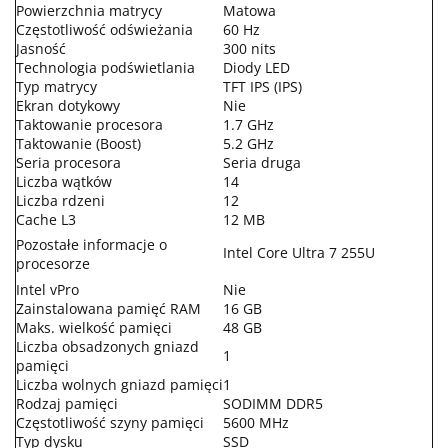
Powierzchnia matrycy
Matowa
Częstotliwość odświeżania
60 Hz
Jasność
300 nits
Technologia podświetlania
Diody LED
Typ matrycy
TFT IPS (IPS)
Ekran dotykowy
Nie
Taktowanie procesora
1.7 GHz
Taktowanie (Boost)
5.2 GHz
Seria procesora
Seria druga
Liczba wątków
14
Liczba rdzeni
12
Cache L3
12 MB
Pozostałe informacje o
Intel Core Ultra 7 255U
procesorze
Intel vPro
Nie
Zainstalowana pamięć RAM
16 GB
Maks. wielkość pamięci
48 GB
Liczba obsadzonych gniazd
1
pamięci
Liczba wolnych gniazd pamięci
1
Rodzaj pamięci
SODIMM DDR5
Częstotliwość szyny pamięci
5600 MHz
Typ dysku
SSD