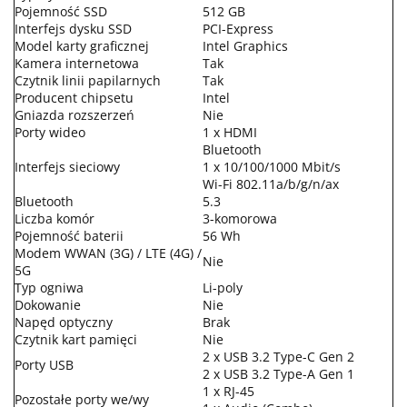
Pojemność SSD
512 GB
Interfejs dysku SSD
PCI-Express
Model karty graficznej
Intel Graphics
Kamera internetowa
Tak
Czytnik linii papilarnych
Tak
Producent chipsetu
Intel
Gniazda rozszerzeń
Nie
Porty wideo
1 x HDMI
Bluetooth
Interfejs sieciowy
1 x 10/100/1000 Mbit/s
Wi-Fi 802.11a/b/g/n/ax
Bluetooth
5.3
Liczba komór
3-komorowa
Pojemność baterii
56 Wh
Modem WWAN (3G) / LTE (4G) /
Nie
5G
Typ ogniwa
Li-poly
Dokowanie
Nie
Napęd optyczny
Brak
Czytnik kart pamięci
Nie
2 x USB 3.2 Type-C Gen 2
Porty USB
2 x USB 3.2 Type-A Gen 1
1 x RJ-45
Pozostałe porty we/wy