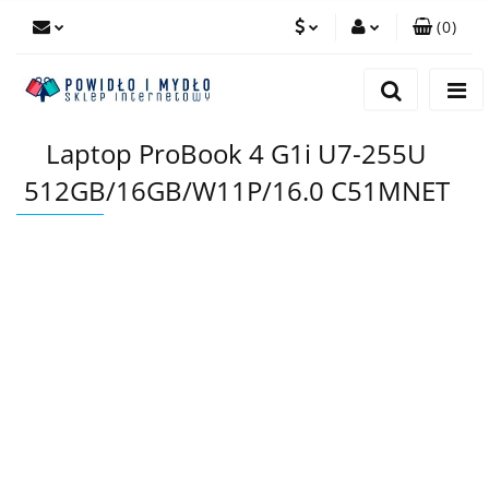
(
0
)
PLN
Zaloguj się
Zarejestruj się
EUR
Laptop ProBook 4 G1i U7-255U
Dodaj zgłoszenie
512GB/16GB/W11P/16.0 C51MNET