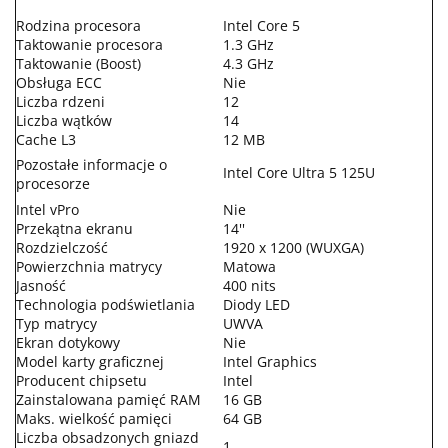
Rodzina procesora
Intel Core 5
Taktowanie procesora
1.3 GHz
Taktowanie (Boost)
4.3 GHz
Obsługa ECC
Nie
Liczba rdzeni
12
Liczba wątków
14
Cache L3
12 MB
Pozostałe informacje o
Intel Core Ultra 5 125U
procesorze
Intel vPro
Nie
Przekątna ekranu
14''
Rozdzielczość
1920 x 1200 (WUXGA)
Powierzchnia matrycy
Matowa
Jasność
400 nits
Technologia podświetlania
Diody LED
Typ matrycy
UWVA
Ekran dotykowy
Nie
Model karty graficznej
Intel Graphics
Producent chipsetu
Intel
Zainstalowana pamięć RAM
16 GB
Maks. wielkość pamięci
64 GB
Liczba obsadzonych gniazd
1