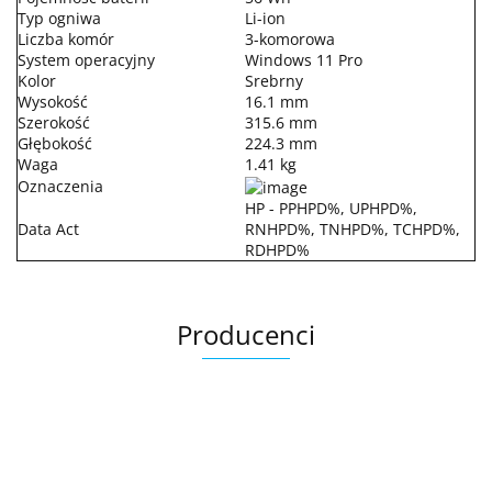
Typ ogniwa
Li-ion
Liczba komór
3-komorowa
System operacyjny
Windows 11 Pro
Kolor
Srebrny
Wysokość
16.1 mm
Szerokość
315.6 mm
Głębokość
224.3 mm
Waga
1.41 kg
Oznaczenia
HP - PPHPD%, UPHPD%,
Data Act
RNHPD%, TNHPD%, TCHPD%,
RDHPD%
Producenci
.Bez określenia producenta