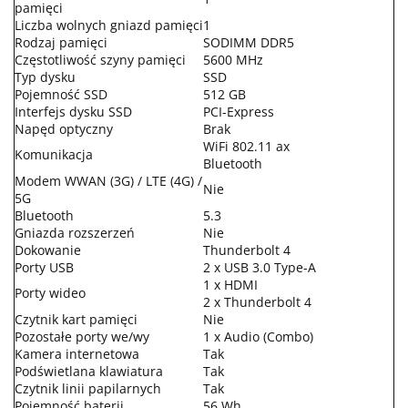
pamięci
Liczba wolnych gniazd pamięci
1
Rodzaj pamięci
SODIMM DDR5
Częstotliwość szyny pamięci
5600 MHz
Typ dysku
SSD
Pojemność SSD
512 GB
Interfejs dysku SSD
PCI-Express
Napęd optyczny
Brak
WiFi 802.11 ax
Komunikacja
Bluetooth
Modem WWAN (3G) / LTE (4G) /
Nie
5G
Bluetooth
5.3
Gniazda rozszerzeń
Nie
Dokowanie
Thunderbolt 4
Porty USB
2 x USB 3.0 Type-A
1 x HDMI
Porty wideo
2 x Thunderbolt 4
Czytnik kart pamięci
Nie
Pozostałe porty we/wy
1 x Audio (Combo)
Kamera internetowa
Tak
Podświetlana klawiatura
Tak
Czytnik linii papilarnych
Tak
Pojemność baterii
56 Wh