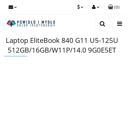
(
0
)
PLN
Zaloguj się
Zarejestruj się
EUR
Laptop EliteBook 840 G11 U5-125U
Dodaj zgłoszenie
512GB/16GB/W11P/14.0 9G0E5ET