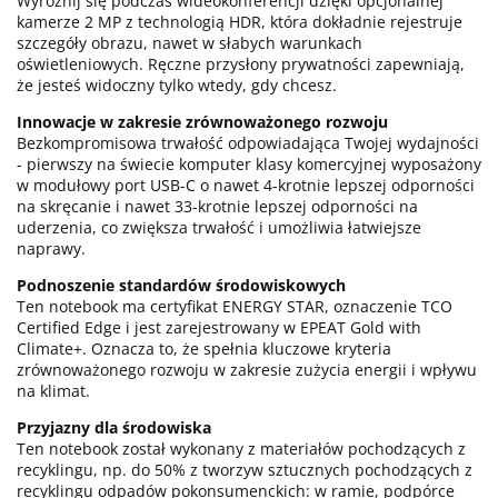
Wyróżnij się podczas wideokonferencji dzięki opcjonalnej
kamerze 2 MP z technologią HDR, która dokładnie rejestruje
szczegóły obrazu, nawet w słabych warunkach
oświetleniowych. Ręczne przysłony prywatności zapewniają,
że jesteś widoczny tylko wtedy, gdy chcesz.
Innowacje w zakresie zrównoważonego rozwoju
Bezkompromisowa trwałość odpowiadająca Twojej wydajności
- pierwszy na świecie komputer klasy komercyjnej wyposażony
w modułowy port USB-C o nawet 4-krotnie lepszej odporności
na skręcanie i nawet 33-krotnie lepszej odporności na
uderzenia, co zwiększa trwałość i umożliwia łatwiejsze
naprawy.
Podnoszenie standardów środowiskowych
Ten notebook ma certyfikat ENERGY STAR, oznaczenie TCO
Certified Edge i jest zarejestrowany w EPEAT Gold with
Climate+. Oznacza to, że spełnia kluczowe kryteria
zrównoważonego rozwoju w zakresie zużycia energii i wpływu
na klimat.
Przyjazny dla środowiska
Ten notebook został wykonany z materiałów pochodzących z
recyklingu, np. do 50% z tworzyw sztucznych pochodzących z
recyklingu odpadów pokonsumenckich: w ramie, podpórce