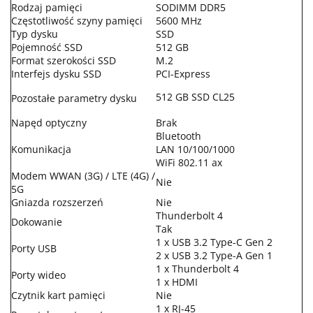
Rodzaj pamięci
SODIMM DDR5
Częstotliwość szyny pamięci
5600 MHz
Typ dysku
SSD
Pojemność SSD
512 GB
Format szerokości SSD
M.2
Interfejs dysku SSD
PCI-Express
512 GB SSD CL25
Pozostałe parametry dysku
Napęd optyczny
Brak
Bluetooth
Komunikacja
LAN 10/100/1000
WiFi 802.11 ax
Modem WWAN (3G) / LTE (4G) /
Nie
5G
Gniazda rozszerzeń
Nie
Thunderbolt 4
Dokowanie
Tak
1 x USB 3.2 Type-C Gen 2
Porty USB
2 x USB 3.2 Type-A Gen 1
1 x Thunderbolt 4
Porty wideo
1 x HDMI
Czytnik kart pamięci
Nie
1 x RJ-45