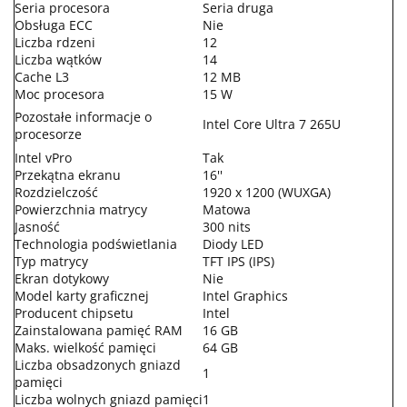
Seria procesora
Seria druga
Obsługa ECC
Nie
Liczba rdzeni
12
Liczba wątków
14
Cache L3
12 MB
Moc procesora
15 W
Pozostałe informacje o
Intel Core Ultra 7 265U
procesorze
Intel vPro
Tak
Przekątna ekranu
16''
Rozdzielczość
1920 x 1200 (WUXGA)
Powierzchnia matrycy
Matowa
Jasność
300 nits
Technologia podświetlania
Diody LED
Typ matrycy
TFT IPS (IPS)
Ekran dotykowy
Nie
Model karty graficznej
Intel Graphics
Producent chipsetu
Intel
Zainstalowana pamięć RAM
16 GB
Maks. wielkość pamięci
64 GB
Liczba obsadzonych gniazd
1
pamięci
Liczba wolnych gniazd pamięci
1