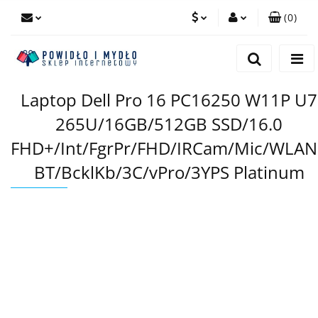
(
0
)
PLN
Zaloguj się
Zarejestruj się
EUR
Laptop Dell Pro 16 PC16250 W11P U7
Dodaj zgłoszenie
265U/16GB/512GB SSD/16.0
FHD+/Int/FgrPr/FHD/IRCam/Mic/WLAN
BT/BcklKb/3C/vPro/3YPS Platinum