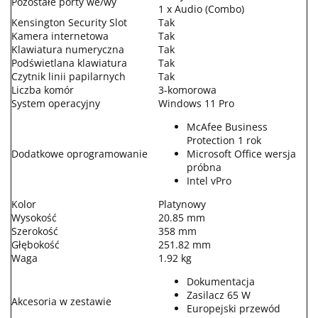
Pozostałe porty we/wy
1 x Audio (Combo)
Kensington Security Slot
Tak
Kamera internetowa
Tak
Klawiatura numeryczna
Tak
Podświetlana klawiatura
Tak
Czytnik linii papilarnych
Tak
Liczba komór
3-komorowa
System operacyjny
Windows 11 Pro
McAfee Business
Protection 1 rok
Dodatkowe oprogramowanie
Microsoft Office wersja
próbna
Intel vPro
Kolor
Platynowy
Wysokość
20.85 mm
Szerokość
358 mm
Głębokość
251.82 mm
Waga
1.92 kg
Dokumentacja
Zasilacz 65 W
Akcesoria w zestawie
Europejski przewód