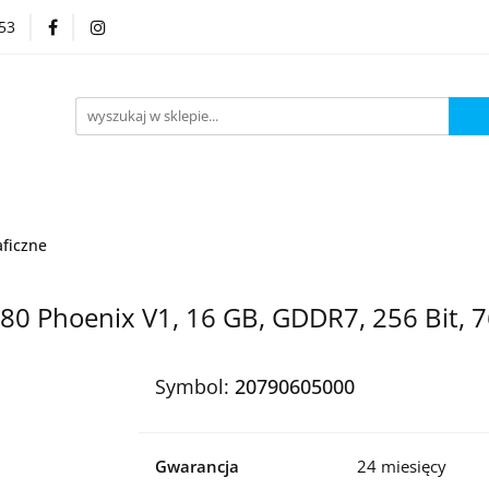
53
Kategorie
aficzne
080 Phoenix V1, 16 GB, GDDR7, 256 Bit, 
Symbol:
20790605000
Gwarancja
24 miesięcy