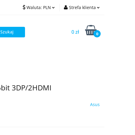
Waluta:
PLN
Strefa klienta
PLN
Zaloguj się
0 zł
EUR
Zarejestruj się
0
Dodaj zgłoszenie
6bit 3DP/2HDMI
Asus