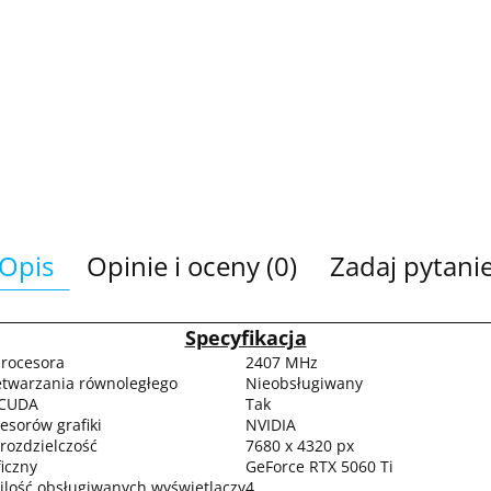
Opis
Opinie i oceny (0)
Zadaj pytani
Specyfikacja
rocesora
2407 MHz
twarzania równoległego
Nieobsługiwany
 CUDA
Tak
esorów grafiki
NVIDIA
ozdzielczość
7680 x 4320 px
iczny
GeForce RTX 5060 Ti
lość obsługiwanych wyświetlaczy
4