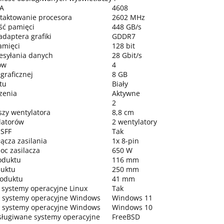
A
4608
taktowanie procesora
2602 MHz
ść pamięci
448 GB/s
adaptera grafiki
GDDR7
amięci
128 bit
esyłania danych
28 Gbit/s
ów
4
graficznej
8 GB
tu
Biały
zenia
Aktywne
2
szy wentylatora
8,8 cm
latorów
2 wentylatory
 SFF
Tak
ącza zasilania
1x 8-pin
c zasilacza
650 W
oduktu
116 mm
duktu
250 mm
roduktu
41 mm
systemy operacyjne Linux
Tak
 systemy operacyjne Windows
Windows 11
 systemy operacyjne Windows
Windows 10
sługiwane systemy operacyjne
FreeBSD