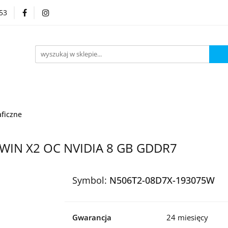
53
Kategorie
aficzne
TWIN X2 OC NVIDIA 8 GB GDDR7
Symbol:
N506T2-08D7X-193075W
Gwarancja
24 miesięcy