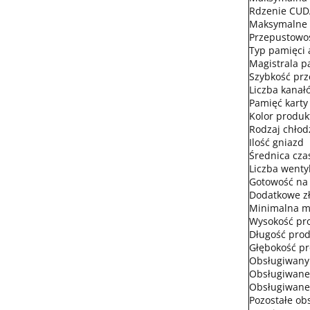
Rdzenie CUD
Maksymalne 
Przepustowo
Typ pamięci 
Magistrala p
Szybkość prz
Liczba kanał
Pamięć karty 
Kolor produk
Rodzaj chłod
Ilość gniazd
Średnica cza
Liczba wenty
Gotowość na
Dodatkowe zł
Minimalna mo
Wysokość pr
Długość pro
Głębokość p
Obsługiwany 
Obsługiwane
Obsługiwane
Pozostałe ob