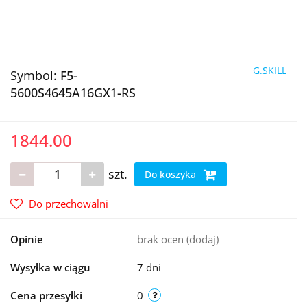
G.SKILL
Symbol:
F5-
5600S4645A16GX1-RS
1844.00
szt.
Do koszyka
Do przechowalni
Opinie
brak ocen
(dodaj)
Wysyłka w ciągu
7 dni
Cena przesyłki
0