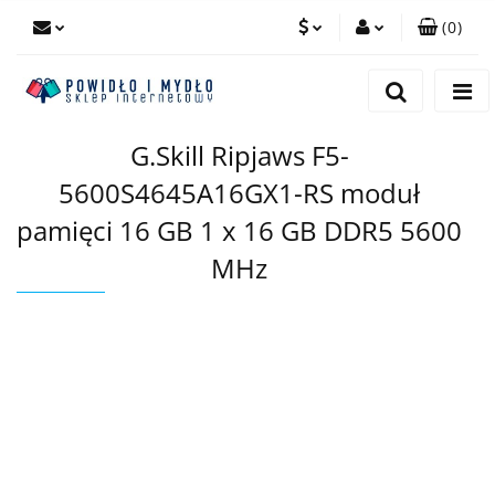
(
0
)
PLN
Zaloguj się
Zarejestruj się
EUR
G.Skill Ripjaws F5-
Dodaj zgłoszenie
5600S4645A16GX1-RS moduł
pamięci 16 GB 1 x 16 GB DDR5 5600
MHz