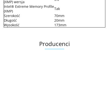
(XMP) wersja
Intel® Extreme Memory Profile
Tak
(XMP)
Szerokość
70mm
Długość
20mm
Wysokość
173mm
Producenci
.Bez określenia producenta