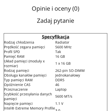
Opinie i oceny (0)
Zadaj pytanie
Specyfikacja
Rodzaj chłodzenia
Radiator
Prędkość zegara pamięci
5600 MHz
Profil SPD
Tak
Pamięć RAM
16 GB
Układ pamięci (moduły x
1 x 16 GB
rozmiar)
Rodzaj pamięci
262-pin SO-DIMM
Obsługa kanałów pamięci
Jednokanałowy
Typ pamięci RAM
DDR5
Opóźnienie CAS
46
Przeznaczenie
Laptop
Szybkość przesyłania danych
5600 MT/s
pamięci
Napięcie pamięci
1.1 V
Intel® Extreme Memory Profile
3.0