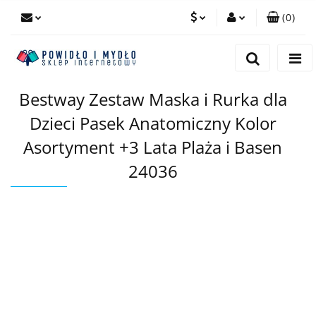
(
0
)
PLN
Zaloguj się
Zarejestruj się
EUR
Bestway Zestaw Maska i Rurka dla
Dodaj zgłoszenie
Dzieci Pasek Anatomiczny Kolor
Asortyment +3 Lata Plaża i Basen
24036