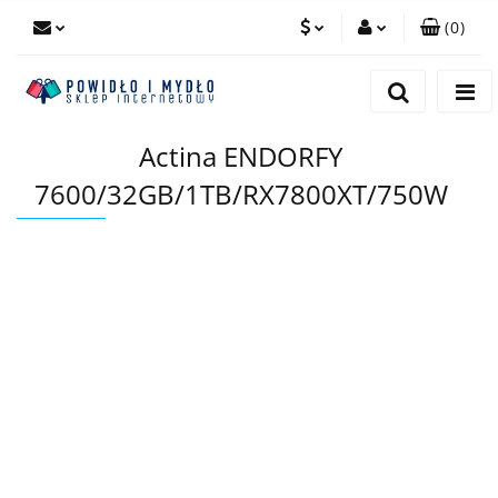
(
0
)
PLN
Zaloguj się
Zarejestruj się
EUR
Actina ENDORFY
Dodaj zgłoszenie
7600/32GB/1TB/RX7800XT/750W