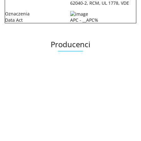
62040-2, RCM, UL 1778, VDE
Oznaczenia
Data Act
APC - __APC%
Producenci
.Bez określenia producenta
+8000