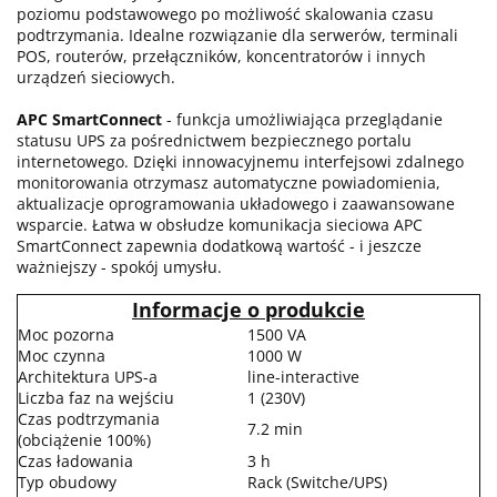
poziomu podstawowego po możliwość skalowania czasu
podtrzymania. Idealne rozwiązanie dla serwerów, terminali
POS, routerów, przełączników, koncentratorów i innych
urządzeń sieciowych.
APC SmartConnect
- funkcja umożliwiająca przeglądanie
statusu UPS za pośrednictwem bezpiecznego portalu
internetowego. Dzięki innowacyjnemu interfejsowi zdalnego
monitorowania otrzymasz automatyczne powiadomienia,
aktualizacje oprogramowania układowego i zaawansowane
wsparcie. Łatwa w obsłudze komunikacja sieciowa APC
SmartConnect zapewnia dodatkową wartość - i jeszcze
ważniejszy - spokój umysłu.
Informacje o produkcie
Moc pozorna
1500 VA
Moc czynna
1000 W
Architektura UPS-a
line-interactive
Liczba faz na wejściu
1 (230V)
Czas podtrzymania
7.2 min
(obciążenie 100%)
Czas ładowania
3 h
Typ obudowy
Rack (Switche/UPS)