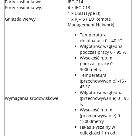
Porty zasilania we.
IEC-C14
Porty zasilania wy.
4 x IEC-C13
1 x USB (Type B)
Gniazda we/wy
1 x RJ-45 (iLO Remote
Management Network)
Temperatura
eksploatacji 0 - 40 °C
Wilgotność względna
podczas pracy 0 - 95 %
Wysokość n.p.m.
podczas pracy 0-
3000metry
Temperatura
(przechowywanie) -15 -
45 °C
Wilgotność względna
Wymagania środowiskowe
(przechowywanie) 0 - 95
%
Wysokość n.p.m.
(przechowywanie) 0-
15000metry
Hałas słyszalny w
odległości 1 m od