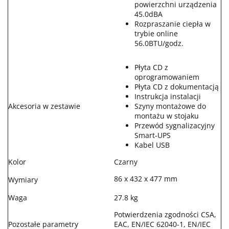
powierzchni urządzenia
45.0dBA
Rozpraszanie ciepła w
trybie online
56.0BTU/godz.
Płyta CD z
oprogramowaniem
Płyta CD z dokumentacją
Instrukcja instalacji
Akcesoria w zestawie
Szyny montażowe do
montażu w stojaku
Przewód sygnalizacyjny
Smart-UPS
Kabel USB
Kolor
Czarny
86 x 432 x 477 mm
Wymiary
Waga
27.8 kg
Potwierdzenia zgodności CSA,
Pozostałe parametry
EAC, EN/IEC 62040-1, EN/IEC