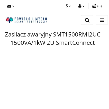
(
0
)
PLN
Zaloguj się
Zarejestruj się
EUR
Zasilacz awaryjny SMT1500RMI2UC
Dodaj zgłoszenie
1500VA/1kW 2U SmartConnect