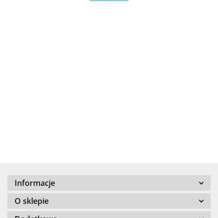
.Bez określenia producenta
+8000
Informacje
100 %
O sklepie