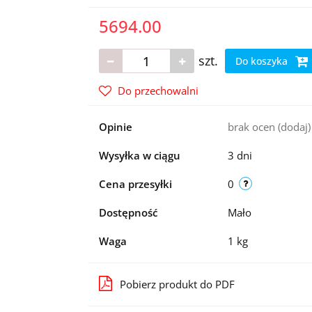
5694.00
szt.
Do koszyka
Do przechowalni
Opinie
brak ocen
(dodaj)
Wysyłka w ciągu
3 dni
Cena przesyłki
0
Dostępność
Mało
Waga
1 kg
Pobierz produkt do PDF