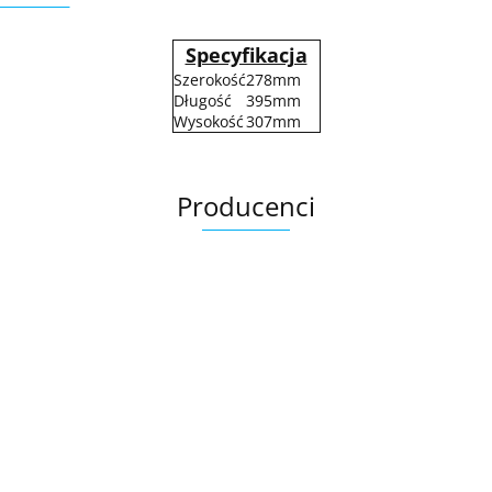
Specyfikacja
Szerokość
278mm
Długość
395mm
Wysokość
307mm
Producenci
.Bez określenia producenta