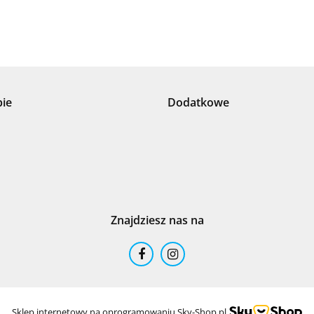
+8000
pie
Dodatkowe
100 %
Znajdziesz nas na
101 INC
Sklep internetowy na oprogramowaniu Sky-Shop.pl