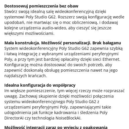
Dostosowuj pomieszczenia bez obaw
Stwórz swoją idealną salę wideokonferencyjną dzięki
systemowi Poly Studio G62. Rozszerz swoją konfigurację wedle
upodobań, nie martwiąc się o moc obliczeniową, i dodawaj
kolejne urządzenia audio-wideo, aby cieszyć się jeszcze
większymi możliwościami.
Mała konstrukcja. Możliwość personalizacji. Brak bałaganu
System wideokonferencyjny Poly Studio G62 zapewnia szybką
i łatwą integrację z wybranymi urządzeniami peryferyjnymi
Poly, a przy tym jest bardziej opłacalny dzięki sieci Ethernet.
Konfigurację można dostosować do swoich potrzeb, aby
zapewnić doskonałą obsługę pomieszczenia nawet na jego
najdalszych krańcach.
Idealna konfiguracja do współpracy
Im większe pomieszczenie, tym więcej rzeczy może rozpraszać
uwagę. Zachowaj skupienie dzięki możliwości połączenia
systemu wideokonferencyjnego Poly Studio G62 z
urządzeniami peryferyjnymi Poly, zapewniającymi takie
udogodnienia jak funkcje kadrowania i śledzenia Poly
DirectorAI czy technologia NoiseBlockAI.
Możliwość integracji zaraz po wyjęciu z opakowania