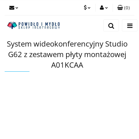
(
0
)
PLN
Zaloguj się
Zarejestruj się
EUR
System wideokonferencyjny Studio
Dodaj zgłoszenie
G62 z zestawem płyty montażowej
A01KCAA