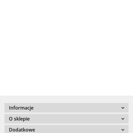
.Bez określenia producenta
+8000
Informacje
100 %
O sklepie
Dodatkowe