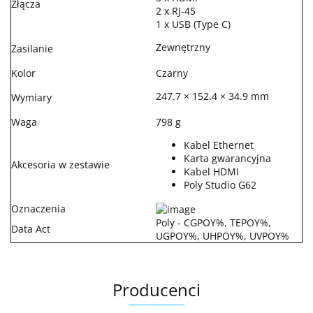
Złącza
2 x RJ-45
1 x USB (Type C)
Zewnętrzny
Zasilanie
Kolor
Czarny
247.7 × 152.4 × 34.9 mm
Wymiary
Waga
798 g
Kabel Ethernet
Karta gwarancyjna
Akcesoria w zestawie
Kabel HDMI
Poly Studio G62
Oznaczenia
Poly - CGPOY%, TEPOY%,
Data Act
UGPOY%, UHPOY%, UVPOY%
Producenci