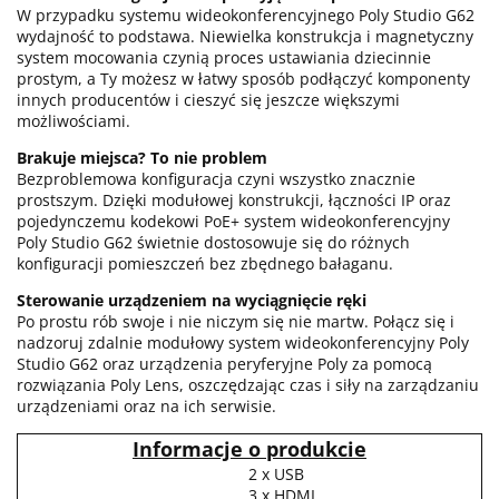
W przypadku systemu wideokonferencyjnego Poly Studio G62
wydajność to podstawa. Niewielka konstrukcja i magnetyczny
system mocowania czynią proces ustawiania dziecinnie
prostym, a Ty możesz w łatwy sposób podłączyć komponenty
innych producentów i cieszyć się jeszcze większymi
możliwościami.
Brakuje miejsca? To nie problem
Bezproblemowa konfiguracja czyni wszystko znacznie
prostszym. Dzięki modułowej konstrukcji, łączności IP oraz
pojedynczemu kodekowi PoE+ system wideokonferencyjny
Poly Studio G62 świetnie dostosowuje się do różnych
konfiguracji pomieszczeń bez zbędnego bałaganu.
Sterowanie urządzeniem na wyciągnięcie ręki
Po prostu rób swoje i nie niczym się nie martw. Połącz się i
nadzoruj zdalnie modułowy system wideokonferencyjny Poly
Studio G62 oraz urządzenia peryferyjne Poly za pomocą
rozwiązania Poly Lens, oszczędzając czas i siły na zarządzaniu
urządzeniami oraz na ich serwisie.
Informacje o produkcie
2 x USB
3 x HDMI