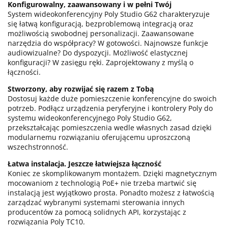
Konfigurowalny, zaawansowany i w pełni Twój
System wideokonferencyjny Poly Studio G62 charakteryzuje
się łatwą konfiguracją, bezproblemową integracją oraz
możliwością swobodnej personalizacji. Zaawansowane
narzędzia do współpracy? W gotowości. Najnowsze funkcje
audiowizualne? Do dyspozycji. Możliwość elastycznej
konfiguracji? W zasięgu ręki. Zaprojektowany z myślą o
łączności.
Stworzony, aby rozwijać się razem z Tobą
Dostosuj każde duże pomieszczenie konferencyjne do swoich
potrzeb. Podłącz urządzenia peryferyjne i kontrolery Poly do
systemu wideokonferencyjnego Poly Studio G62,
przekształcając pomieszczenia wedle własnych zasad dzięki
modularnemu rozwiązaniu oferującemu uproszczoną
wszechstronność.
Łatwa instalacja. Jeszcze łatwiejsza łączność
Koniec ze skomplikowanym montażem. Dzięki magnetycznym
mocowaniom z technologią PoE+ nie trzeba martwić się
instalacją jest wyjątkowo prosta. Ponadto możesz z łatwością
zarządzać wybranymi systemami sterowania innych
producentów za pomocą solidnych API, korzystając z
rozwiązania Poly TC10.