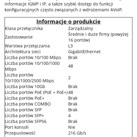
informacje IGMP i IP, a także szybki dostęp do funkcji
konfiguracyjnych często związanych z wdrożeniami AVoIP.
Informacje o produkcie
Klasa przełącznika
Zarządzalny
Średnie i duże firmy (powyżej
Zastosowanie
16 portów)
Warstwa przełączania
L3
Architektura sieci
GigabitEthernet
Liczba portów 10/100 Mbps
Brak
Liczba portów 10/100/1000
48
Mbps
Liczba portów
2
10/100/1000/2500 Mbps
Liczba portów 10Gb
Brak
Liczba portów PoE (PoE + PoE+)
48
Liczba portów PoE+
Brak
Liczba portów COMBO
Brak
Liczba portów SFP
Brak
Liczba portów SFP+
4
Liczba portów SFP56
Brak
Port konsoli
Nie
Przepustowość
216 Gb/s