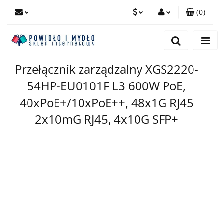
(
0
)
PLN
Zaloguj się
Zarejestruj się
EUR
Przełącznik zarządzalny XGS2220-
Dodaj zgłoszenie
54HP-EU0101F L3 600W PoE,
40xPoE+/10xPoE++, 48x1G RJ45
2x10mG RJ45, 4x10G SFP+