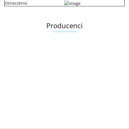
Oznaczenia
Producenci
.Bez określenia producenta
+8000