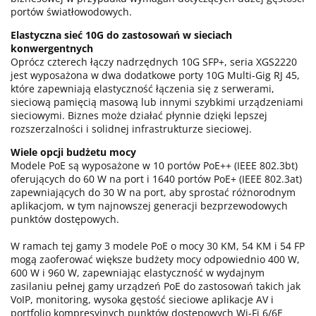
portów światłowodowych.
Elastyczna sieć 10G do zastosowań w sieciach
konwergentnych
Oprócz czterech łączy nadrzędnych 10G SFP+, seria XGS2220
jest wyposażona w dwa dodatkowe porty 10G Multi-Gig RJ 45,
które zapewniają elastyczność łączenia się z serwerami,
sieciową pamięcią masową lub innymi szybkimi urządzeniami
sieciowymi. Biznes może działać płynnie dzięki lepszej
rozszerzalności i solidnej infrastrukturze sieciowej.
Wiele opcji budżetu mocy
Modele PoE są wyposażone w 10 portów PoE++ (IEEE 802.3bt)
oferujących do 60 W na port i 1640 portów PoE+ (IEEE 802.3at)
zapewniających do 30 W na port, aby sprostać różnorodnym
aplikacjom, w tym najnowszej generacji bezprzewodowych
punktów dostępowych.
W ramach tej gamy 3 modele PoE o mocy 30 KM, 54 KM i 54 FP
mogą zaoferować większe budżety mocy odpowiednio 400 W,
600 W i 960 W, zapewniając elastyczność w wydajnym
zasilaniu pełnej gamy urządzeń PoE do zastosowań takich jak
VoIP, monitoring, wysoka gęstość sieciowe aplikacje AV i
portfolio kompresyjnych punktów dostępowych Wi-Fi 6/6E