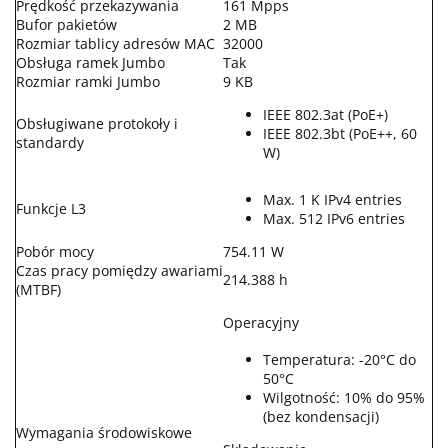
Prędkość przekazywania
161 Mpps
Bufor pakietów
2 MB
Rozmiar tablicy adresów MAC
32000
Obsługa ramek Jumbo
Tak
Rozmiar ramki Jumbo
9 KB
IEEE 802.3at (PoE+)
Obsługiwane protokoły i
IEEE 802.3bt (PoE++, 60
standardy
W)
Max. 1 K IPv4 entries
Funkcje L3
Max. 512 IPv6 entries
Pobór mocy
754.11 W
Czas pracy pomiędzy awariami
214.388 h
(MTBF)
Operacyjny
Temperatura: -20°C do
50°C
Wilgotność: 10% do 95%
(bez kondensacji)
Wymagania środowiskowe