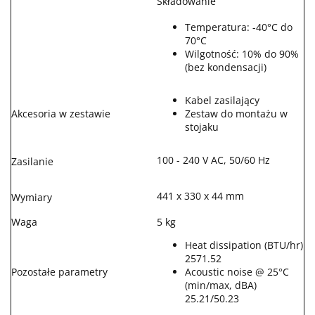
Składowanie
Temperatura: -40°C do
70°C
Wilgotność: 10% do 90%
(bez kondensacji)
Kabel zasilający
Akcesoria w zestawie
Zestaw do montażu w
stojaku
100 - 240 V AC, 50/60 Hz
Zasilanie
441 x 330 x 44 mm
Wymiary
Waga
5 kg
Heat dissipation (BTU/hr)
2571.52
Pozostałe parametry
Acoustic noise @ 25°C
(min/max, dBA)
25.21/50.23