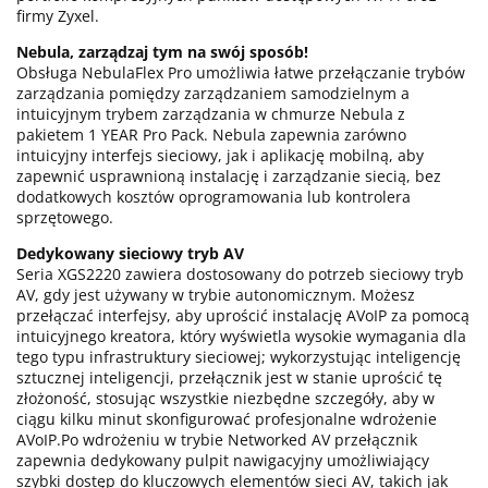
firmy Zyxel.
Nebula, zarządzaj tym na swój sposób!
Obsługa NebulaFlex Pro umożliwia łatwe przełączanie trybów
zarządzania pomiędzy zarządzaniem samodzielnym a
intuicyjnym trybem zarządzania w chmurze Nebula z
pakietem 1 YEAR Pro Pack. Nebula zapewnia zarówno
intuicyjny interfejs sieciowy, jak i aplikację mobilną, aby
zapewnić usprawnioną instalację i zarządzanie siecią, bez
dodatkowych kosztów oprogramowania lub kontrolera
sprzętowego.
Dedykowany sieciowy tryb AV
Seria XGS2220 zawiera dostosowany do potrzeb sieciowy tryb
AV, gdy jest używany w trybie autonomicznym. Możesz
przełączać interfejsy, aby uprościć instalację AVoIP za pomocą
intuicyjnego kreatora, który wyświetla wysokie wymagania dla
tego typu infrastruktury sieciowej; wykorzystując inteligencję
sztucznej inteligencji, przełącznik jest w stanie uprościć tę
złożoność, stosując wszystkie niezbędne szczegóły, aby w
ciągu kilku minut skonfigurować profesjonalne wdrożenie
AVoIP.Po wdrożeniu w trybie Networked AV przełącznik
zapewnia dedykowany pulpit nawigacyjny umożliwiający
szybki dostęp do kluczowych elementów sieci AV, takich jak