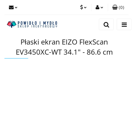
(
0
)
PLN
Zaloguj się
Zarejestruj się
EUR
Płaski ekran EIZO FlexScan
Dodaj zgłoszenie
EV3450XC-WT 34.1" - 86.6 cm