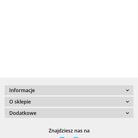
.Bez określenia producenta
+8000
Informacje
100 %
O sklepie
Dodatkowe
Znajdziesz nas na