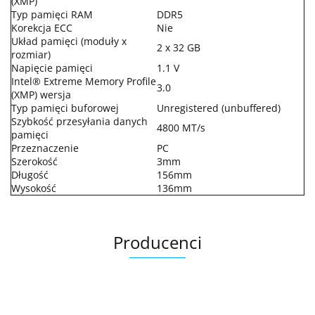
(XMP)
Typ pamięci RAM
DDR5
Korekcja ECC
Nie
Układ pamięci (moduły x
2 x 32 GB
rozmiar)
Napięcie pamięci
1.1 V
Intel® Extreme Memory Profile
3.0
(XMP) wersja
Typ pamięci buforowej
Unregistered (unbuffered)
Szybkość przesyłania danych
4800 MT/s
pamięci
Przeznaczenie
PC
Szerokość
3mm
Długość
156mm
Wysokość
136mm
Producenci