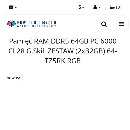
(
0
)
PLN
Zaloguj się
Zarejestruj się
EUR
Pamięć RAM DDR5 64GB PC 6000
Dodaj zgłoszenie
CL28 G.Skill ZESTAW (2x32GB) 64-
TZ5RK RGB
NOWOŚĆ