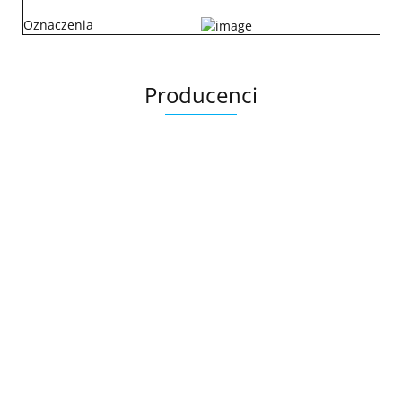
Oznaczenia
Producenci
.Bez określenia producenta
+8000