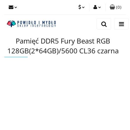
(
0
)
PLN
Zaloguj się
Zarejestruj się
EUR
Pamięć DDR5 Fury Beast RGB
Dodaj zgłoszenie
128GB(2*64GB)/5600 CL36 czarna