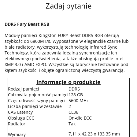
Zadaj pytanie
DDR5 Fury Beast RGB
Moduły pamięci Kingston FURY Beast DDR5 RGB oferują
szybkość do 6800MT/s. Wyposażone w eleganckie czarne lub
białe radiatory, wykorzystują technologię Infrared Sync
Technology, która zapewnia idealną synchronizację ich
efektownego podświetlenia, a także obsługują profile Intel
XMP 3.0 i AMD EXPO. Wszystkie są fabrycznie testowane pod
kątem szybkości i objęte ograniczoną wieczystą gwarancją.
Informacje o produkcie
Rodzaj pamięci
DDR5
Całkowita pojemność pamięci
128 GB
Częstotliwość szyny pamięci
5600 MHz
Liczba pamięci w zestawie
2
CAS Latency
CL36
Obsługa ECC
On-die ECC
Radiator
Tak
7,11 x 42,23 x 133,35 mm
Wymiary