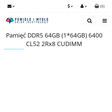
(
0
)
PLN
Zaloguj się
Zarejestruj się
EUR
Pamięć DDR5 64GB (1*64GB) 6400
Dodaj zgłoszenie
CL52 2Rx8 CUDIMM