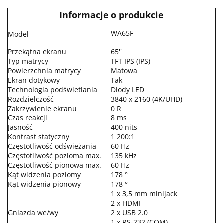
Informacje o produkcie
WA65F
Model
Przekątna ekranu
65''
Typ matrycy
TFT IPS (IPS)
Powierzchnia matrycy
Matowa
Ekran dotykowy
Tak
Technologia podświetlania
Diody LED
Rozdzielczość
3840 x 2160 (4K/UHD)
Zakrzywienie ekranu
0 R
Czas reakcji
8 ms
Jasność
400 nits
Kontrast statyczny
1 200:1
Częstotliwość odświeżania
60 Hz
Częstotliwość pozioma max.
135 kHz
Częstotliwość pionowa max.
60 Hz
Kąt widzenia poziomy
178 °
Kąt widzenia pionowy
178 °
1 x 3,5 mm minijack
2 x HDMI
Gniazda we/wy
2 x USB 2.0
1 x RS-232 (COM)