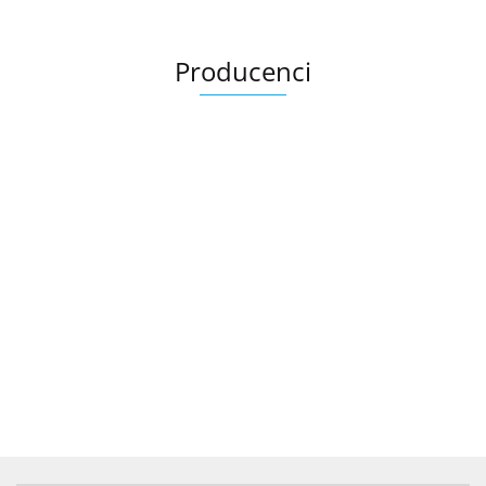
Producenci
.Bez określenia producenta
+8000