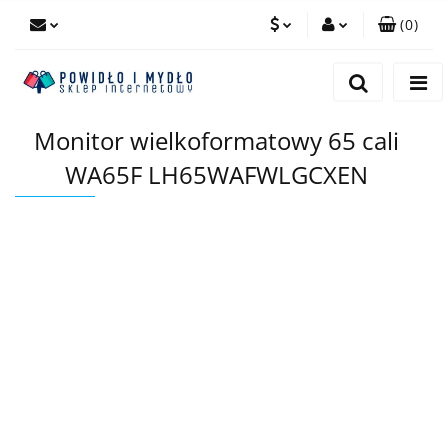
(
0
)
PLN
Zaloguj się
Zarejestruj się
EUR
Monitor wielkoformatowy 65 cali
Dodaj zgłoszenie
WA65F LH65WAFWLGCXEN