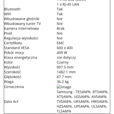
1 x RJ-45 LAN
Bluetooth
Tak
WiFi
Tak
Wbudowane głośniki
Nie
Wbudowany tuner TV
Nie
Kamera internetowa
Brak
Pivot
Nie
Regulacja wysokości
Nie
Certyfikaty
EMC
Standard VESA
600 x 400
Pobór mocy
409 W
Klasa energetyczna
nie dotyczy
Kolor
Czarny
Wysokość
897.5 mm
Szerokość
1482.1 mm
Głębokość
87.7 mm
Waga
36.2 kg
Oznaczenia
Samsung - TESAM%, RTSAM%,
ATSAM%, UGSAM%, AVSAM%,
Data Act
TVSAM%, URSAM%, HWSAM%,
HZSAM%, UPSAM%, ULSAM%,
TLSAM%