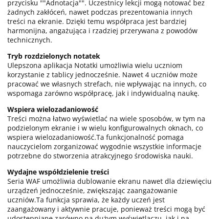
przycisku ""Adnotacja"". Uczestnicy lekcji mogą notować bez
żadnych zakłóceń, nawet podczas prezentowania innych
treści na ekranie. Dzięki temu współpraca jest bardziej
harmonijna, angażująca i rzadziej przerywana z powodów
technicznych.
Tryb rozdzielonych notatek
Ulepszona aplikacja Notatki umożliwia wielu uczniom
korzystanie z tablicy jednocześnie. Nawet 4 uczniów może
pracować we własnych strefach, nie wpływając na innych, co
wspomaga zarówno współpracę, jak i indywidualną naukę.
Wspiera wielozadaniowość
Treści można łatwo wyświetlać na wiele sposobów, w tym na
podzielonym ekranie i w wielu konfigurowalnych oknach, co
wspiera wielozadaniowość.Ta funkcjonalność pomaga
nauczycielom zorganizować wygodnie wszystkie informacje
potrzebne do stworzenia atrakcyjnego środowiska nauki.
Wydajne współdzielenie treści
Seria WAF umożliwia dublowanie ekranu nawet dla dziewięciu
urządzeń jednocześnie, zwiększając zaangażowanie
uczniów.Ta funkcja sprawia, że każdy uczeń jest
zaangażowany i aktywnie pracuje, ponieważ treści mogą być
udostępniane zarówno na dużym wyświetlaczu, jak i na