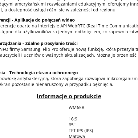
odącymi amerykańskimi rozwiązaniami edukacyjnymi oferujemy in
ht, a dostępność usługi różni się w zależności od regionu
ncji - Aplikacje do połączeń wideo
erencje oparte na interfejsie API WebRTC (Real Time Communicat
dostępne dla użytkowników za jednym dotknięciem, co zapewnia łat
rządzania - Zdalne przesyłanie treści
FO firmy Samsung, Flip Pro oferuje nową funkcję, która przesyła tr
uczycieli i uczniów o ważnych aktualizacjach. Można je przenieść 
nia - Technologia ekranu ochronnego
owłokę antybakteryjną, która zapobiega rozwojowi mikroorganizmó
że ekran pozostanie nienaruszony w przypadku pęknięcia.
Informacje o produkcie
WM65B
16:9
65''
TFT IPS (IPS)
Matowa