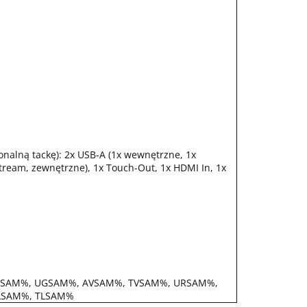
onalną tackę): 2x USB-A (1x wewnętrzne, 1x
tream, zewnętrzne), 1x Touch-Out, 1x HDMI In, 1x
ATSAM%, UGSAM%, AVSAM%, TVSAM%, URSAM%,
LSAM%, TLSAM%