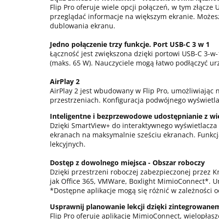
Flip Pro oferuje wiele opcji połączeń, w tym złącz
przeglądać informacje na większym ekranie. Możes
dublowania ekranu.
Jedno połączenie trzy funkcje. Port USB-C 3 w 1
Łączność jest zwiększona dzięki portowi USB-C 3-w
(maks. 65 W). Nauczyciele mogą łatwo podłączyć urz
AirPlay 2
AirPlay 2 jest wbudowany w Flip Pro, umożliwiając
przestrzeniach. Konfiguracja podwójnego wyświet
Inteligentne i bezprzewodowe udostępnianie z wi
Dzięki SmartView+ do interaktywnego wyświetlacza
ekranach na maksymalnie sześciu ekranach. Funkcja
lekcyjnych.
Dostęp z dowolnego miejsca - Obszar roboczy
Dzięki przestrzeni roboczej zabezpieczonej przez K
jak Office 365, VMWare, Boxlight MimioConnect*. U
*Dostępne aplikacje mogą się różnić w zależności o
Usprawnij planowanie lekcji dzięki zintegrowane
Flip Pro oferuje aplikację MimioConnect, wielopłas