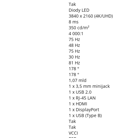
Tak
Diody LED
3840 x 2160 (4K/UHD)
8 ms
350 cd/m²
4 000:1
75 Hz
48 Hz
75 Hz
30 Hz
81 Hz
178 °
178 °
1,07 mld
1 x 3,5 mm minijack
1 x USB 2.0
1 x RJ-45 LAN
1 x HDMI
1 x DisplayPort
1 x USB (Type B)
Tak
Tak
VCCI