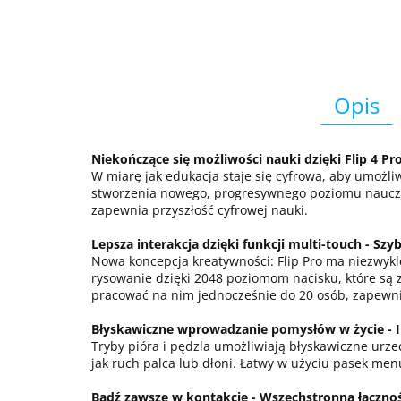
Opis
Niekończące się możliwości nauki dzięki Flip 4 Pro
W miarę jak edukacja staje się cyfrowa, aby umożl
stworzenia nowego, progresywnego poziomu nauczan
zapewnia przyszłość cyfrowej nauki.
Lepsza interakcja dzięki funkcji multi-touch - Szyb
Nowa koncepcja kreatywności: Flip Pro ma niezwykle
rysowanie dzięki 2048 poziomom nacisku, które są 
pracować na nim jednocześnie do 20 osób, zapewni
Błyskawiczne wprowadzanie pomysłów w życie - In
Tryby pióra i pędzla umożliwiają błyskawiczne urze
jak ruch palca lub dłoni. Łatwy w użyciu pasek men
Bądź zawsze w kontakcie - Wszechstronna łączno