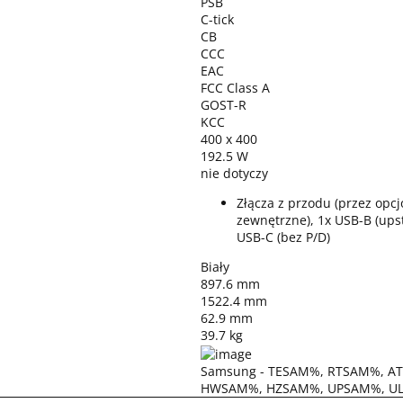
PSB
C-tick
CB
CCC
EAC
FCC Class A
GOST-R
KCC
400 x 400
192.5 W
nie dotyczy
Złącza z przodu (przez opcj
zewnętrzne), 1x USB-B (ups
USB-C (bez P/D)
Biały
897.6 mm
1522.4 mm
62.9 mm
39.7 kg
Samsung - TESAM%, RTSAM%, 
HWSAM%, HZSAM%, UPSAM%, U