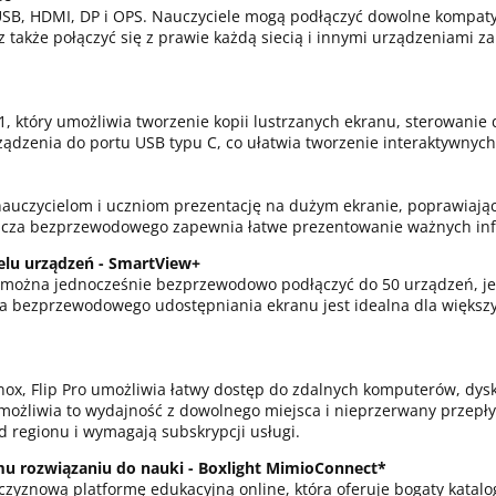
e USB, HDMI, DP i OPS. Nauczyciele mogą podłączyć dowolne kompaty
z także połączyć się z prawie każdą siecią i innymi urządzeniami
-1, który umożliwia tworzenie kopii lustrzanych ekranu, sterowani
ądzenia do portu USB typu C, co ułatwia tworzenie interaktywnych i
 nauczycielom i uczniom prezentację na dużym ekranie, poprawiając
lacza bezprzewodowego zapewnia łatwe prezentowanie ważnych info
elu urządzeń - SmartView+
 można jednocześnie bezprzewodowo podłączyć do 50 urządzeń, je
 bezprzewodowego udostępniania ekranu jest idealna dla większych
nox, Flip Pro umożliwia łatwy dostęp do zdalnych komputerów, dyskó
możliwia to wydajność z dowolnego miejsca i nieprzerwany przepływ
d regionu i wymagają subskrypcji usługi.
mu rozwiązaniu do nauki - Boxlight MimioConnect*
zczyznową platformę edukacyjną online, która oferuje bogaty katal