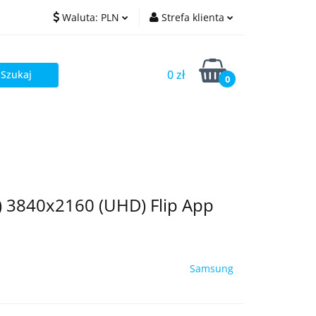
Waluta:
PLN
Strefa klienta
PLN
Zaloguj się
0 zł
EUR
Zarejestruj się
0
Dodaj zgłoszenie
) 3840x2160 (UHD) Flip App
Samsung