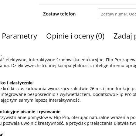
Zostaw telefon
Parametry
Opinie i oceny (0)
Zadaj 
.
iwić efektywne, interaktywne środowiska edukacyjne, Flip Pro zape
ia. Dzięki wszechstronnej kompatybilności, inteligentnemu oprog
ko i elastycznie
 krótki czas ładowania wynoszący zaledwie 26 ms i inne funkcje po
zintegrowane bezpośrednio z wyświetlaczem. Dodatkowo Flip Pro of
ając tym samym lepszą interaktywność.
tuicyjne pisanie i rysowanie
czywistnianie pomysłów w Flip Pro, oferując naturalne wrażenia pod
u pozwala uwolnić kreatywność, a przycisk przełączania ułatwia tw
ść