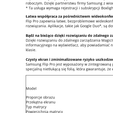
roboczym. Dzięki partnerstwu firmy Samsung z wi
* Ta usługa wymaga rejestracji i subskrypcji Boxlig
Łatwa współpraca za pośrednictwem wideokonfere
Flip Pro zapewnia łatwe, bezproblemowe wideokonf
rozwiązania. Aplikacje, takie jak Google Duo*, są 
Bądź na bieżąco dzięki rozwiązaniu do zdalnego za
Dzięki rozwiązaniu do zdalnego zarządzania MagicIN
informacyjnego na wyświetlacz, aby powiadamiać na
klasie.
Czysty ekran i zminimalizowane ryzyko uszkodze
Samsung Flip Pro jest wyposażony w zintegrowaną p
specjalną nietłukącą się folią, która gwarantuje, 
Model
Proporcje obrazu
Przekątna ekranu
Typ matrycy
Powierzchnia matrycy