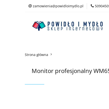
zamowienia@powidloimydlo.pl
5090450
Kategorie
Strona główna
Monitor profesjonalny WM65