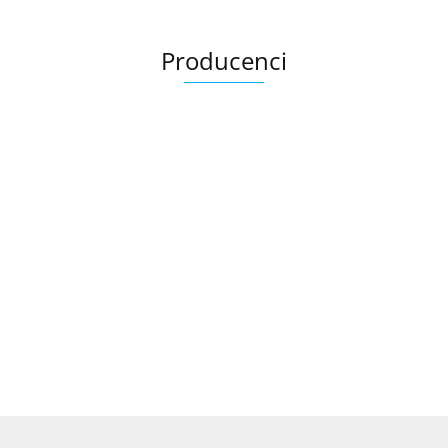
Producenci
.Bez określenia producenta
+8000