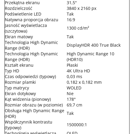
Przekątna ekranu
31,5"
Rozdzielczość
3840 x 2160 px
Podświetlenie LED
Tak
Natywna proporcja obrazu
16:9
Jasność wyświetlacza
1300 cd/m²
(szczytowa)
Ekran matowy
Tak
Technologia High Dynamic
DisplayHDR 400 True Black
Range (HDR)
Technologia High Dynamic
High Dynamic Range 10
Range (HDR)
(HDR10)
Kształt ekranu
Płaski
Typ HD
4K Ultra HD
Czas odpowiedzi (typowy)
0,03 ms
Rozmiar plamki
0,182 x 0,182 mm
Typ matrycy
WOLED
Ekran dotykowy
Nie
Kąt widzenia (pionowy)
178°
Rozmiar obrazu (w poziomie)
69,7 cm
Obsługa High Dynamic Range
Tak
(HDR)
Współczynnik kontrastu
1500000:1
(typowy)
Technologia wyświetlacza
OLED