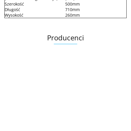
Szerokość
500mm
Długość
710mm
Wysokość
260mm
Producenci
.Bez określenia producenta
+8000