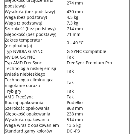
Głębokość urządzenia (z
274 mm
podstawą)
Wysokość (bez podstawy)
430 mm
Waga (bez podstawy)
4,5 kg
Waga (z podstawą)
7,3 kg
Szerokość (bez podstawy)
714 mm
Głębokość (bez podstawy)
71 mm
Zakres temperatur
0 - 40 °C
(eksploatacja)
Typ NVIDIA G-SYNC
G-SYNC Compatible
NVIDIA G-SYNC
Tak
Typ AMD FreeSync
FreeSync Premium Pro
Technologia niskiej emisji
Tak
światła niebieskiego
Technologia eliminująca
Tak
migotanie obrazu
Tryb gry
Tak
AMD FreeSync
Tak
Rodzaj opakowania
Pudełko
Szerokość opakowania
868 mm
Głębokość opakowania
238 mm
Wysokość opakowania
514 mm
Waga wraz z opakowaniem
13,5 kg
Standard gamy kolorów
DCI-P3