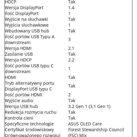
HDCP
Tak
Wersja DisplayPort
1.4
Ilość DisplayPort
1
Wyjście na słuchawki
Tak
Wyjścia słuchawkowe
1
Wbudowany USB hub
Tak
Ilość portów USB Typu A
3
downstream
Wersja HDMI
2.1
Zasilanie USB
Tak
Wersja HDCP
2.2
Ilość portów USB typu C
1
downstream
HDMI
Tak
Tryb alternatywny portu
Tak
DisplayPort USB typu C
Ilość portów HDMI
2
Wyjście audio
Tak
Wersja USB hub
3.2 Gen 1 (3.1 Gen 1)
Redukcja rozmycia ruchu
Tak
Kontrola cieni
Tak
Specyficzne technologie
ASUS OLED Care
Certyfikat środowiskowy
Forest Stewardship Council
(zrównoważonego rozwoju)
(FSC) Mix