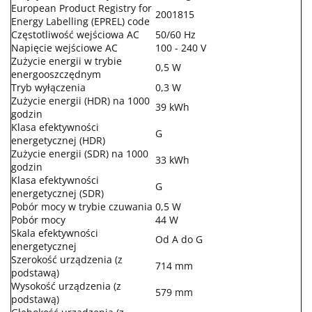
European Product Registry for
2001815
Energy Labelling (EPREL) code
Częstotliwość wejściowa AC
50/60 Hz
Napięcie wejściowe AC
100 - 240 V
Zużycie energii w trybie
0,5 W
energooszczędnym
Tryb wyłączenia
0,3 W
Zużycie energii (HDR) na 1000
39 kWh
godzin
Klasa efektywności
G
energetycznej (HDR)
Zużycie energii (SDR) na 1000
33 kWh
godzin
Klasa efektywności
G
energetycznej (SDR)
Pobór mocy w trybie czuwania
0,5 W
Pobór mocy
44 W
Skala efektywności
Od A do G
energetycznej
Szerokość urządzenia (z
714 mm
podstawą)
Wysokość urządzenia (z
579 mm
podstawą)