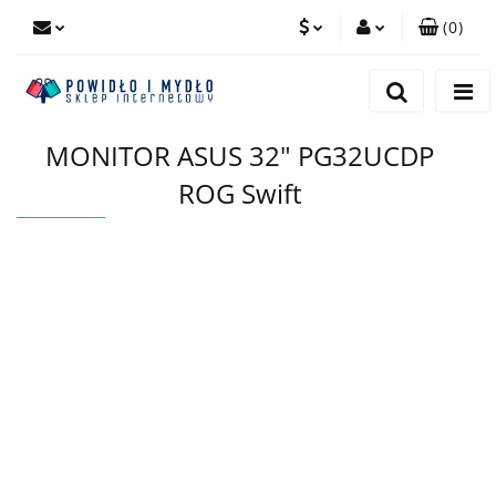
(
0
)
PLN
Zaloguj się
Zarejestruj się
EUR
MONITOR ASUS 32" PG32UCDP
Dodaj zgłoszenie
ROG Swift