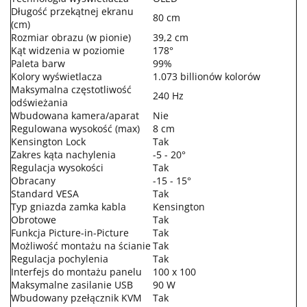
Długość przekątnej ekranu
80 cm
(cm)
Rozmiar obrazu (w pionie)
39,2 cm
Kąt widzenia w poziomie
178°
Paleta barw
99%
Kolory wyświetlacza
1.073 billionów kolorów
Maksymalna częstotliwość
240 Hz
odświeżania
Wbudowana kamera/aparat
Nie
Regulowana wysokość (max)
8 cm
Kensington Lock
Tak
Zakres kąta nachylenia
-5 - 20°
Regulacja wysokości
Tak
Obracany
-15 - 15°
Standard VESA
Tak
Typ gniazda zamka kabla
Kensington
Obrotowe
Tak
Funkcja Picture-in-Picture
Tak
Możliwość montażu na ścianie
Tak
Regulacja pochylenia
Tak
Interfejs do montażu panelu
100 x 100
Maksymalne zasilanie USB
90 W
Wbudowany pzełącznik KVM
Tak