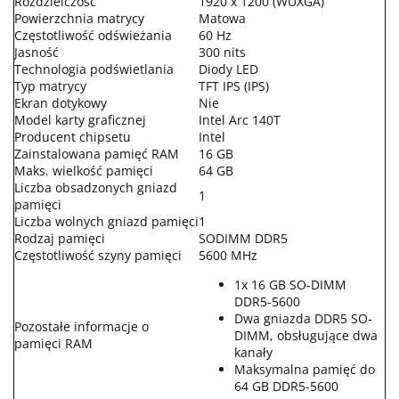
Rozdzielczość
1920 x 1200 (WUXGA)
Powierzchnia matrycy
Matowa
Częstotliwość odświeżania
60 Hz
Jasność
300 nits
Technologia podświetlania
Diody LED
Typ matrycy
TFT IPS (IPS)
Ekran dotykowy
Nie
Model karty graficznej
Intel Arc 140T
Producent chipsetu
Intel
Zainstalowana pamięć RAM
16 GB
Maks. wielkość pamięci
64 GB
Liczba obsadzonych gniazd
1
pamięci
Liczba wolnych gniazd pamięci
1
Rodzaj pamięci
SODIMM DDR5
Częstotliwość szyny pamięci
5600 MHz
1x 16 GB SO-DIMM
DDR5-5600
Dwa gniazda DDR5 SO-
Pozostałe informacje o
DIMM, obsługujące dwa
pamięci RAM
kanały
Maksymalna pamięć do
64 GB DDR5-5600