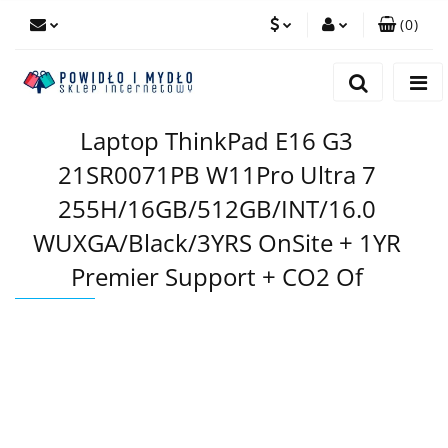
(
0
)
PLN
Zaloguj się
Zarejestruj się
EUR
Laptop ThinkPad E16 G3
Dodaj zgłoszenie
21SR0071PB W11Pro Ultra 7
255H/16GB/512GB/INT/16.0
WUXGA/Black/3YRS OnSite + 1YR
Premier Support + CO2 Of