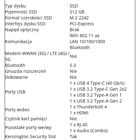
Typ dysku
SSD
Pojemność SSD
512 GB
Format szerokości SSD
M.2 2242
Interfejs dysku SSD
PCI-Express
Napęd optyczny
Brak
WiFi 802.11 ax
Komunikacja
LAN 10/100/1000
Bluetooth
Modem WWAN (3G) / LTE (4G) /
Nie
5G
Bluetooth
5.3
Gniazda rozszerzeń
Nie
Dokowanie
Nie
1 x USB 4 Type-C (40 Gb/s)
1 x USB 3.2 Type-C Gen 2x2
Porty USB
1 x USB 3.2 Type-A Gen 1
1 x USB 3.2 Type-A Gen 2
1 x Thunderbolt 4
Porty wideo
1 x HDMI
Czytnik kart pamięci
Nie
1 x RJ-45
Pozostałe porty we/wy
1 x Audio (Combo)
Kensington Security Slot
Tak