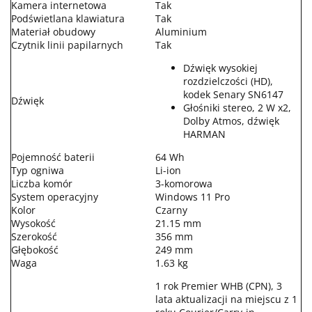
Kamera internetowa
Tak
Podświetlana klawiatura
Tak
Materiał obudowy
Aluminium
Czytnik linii papilarnych
Tak
Dźwięk wysokiej
rozdzielczości (HD),
kodek Senary SN6147
Dźwięk
Głośniki stereo, 2 W x2,
Dolby Atmos, dźwięk
HARMAN
Pojemność baterii
64 Wh
Typ ogniwa
Li-ion
Liczba komór
3-komorowa
System operacyjny
Windows 11 Pro
Kolor
Czarny
Wysokość
21.15 mm
Szerokość
356 mm
Głębokość
249 mm
Waga
1.63 kg
1 rok Premier WHB (CPN), 3
lata aktualizacji na miejscu z 1