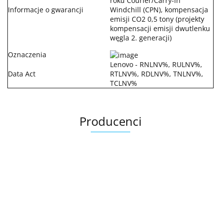
roku Courier/Carry-in
Informacje o gwarancji
Windchill (CPN), kompensacja
emisji CO2 0,5 tony (projekty
kompensacji emisji dwutlenku
węgla 2. generacji)
Oznaczenia
Lenovo - RNLNV%, RULNV%,
Data Act
RTLNV%, RDLNV%, TNLNV%,
TCLNV%
Producenci
.Bez określenia producenta