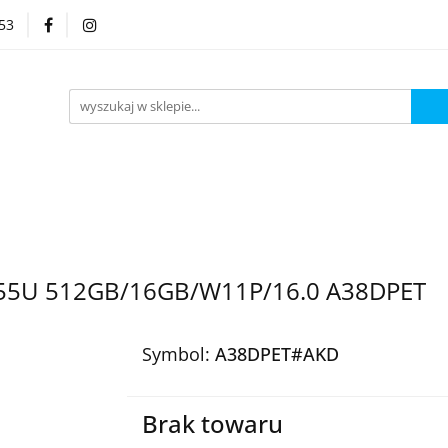
53
Kategorie
155U 512GB/16GB/W11P/16.0 A38DPET
Symbol:
A38DPET#AKD
Brak towaru