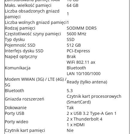
Maks. wielkość pamięci
64 GB
Liczba obsadzonych gniazd
1
pamięci
Liczba wolnych gniazd pamięci
1
Rodzaj pamięci
SODIMM DDR5
Częstotliwość szyny pamięci
5600 MHz
Typ dysku
SSD
Pojemność SSD
512 GB
Interfejs dysku SSD
PCI-Express
Napęd optyczny
Brak
WiFi 802.11 ax
Komunikacja
Bluetooth
LAN 10/100/1000
Modem WWAN (3G) / LTE (4G) /
Ready (tylko antena)
5G
Bluetooth
5.3
Czytnik kart procesorowych
Gniazda rozszerzeń
(SmartCard)
Dokowanie
Tak
Porty USB
2 x USB 3.2 Type-A Gen 1
2 x Thunderbolt 4
Porty wideo
1 x HDMI
Czytnik kart pamięci
Nie