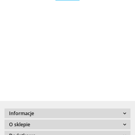
.Bez określenia producenta
+8000
Informacje
100 %
O sklepie