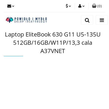
(
0
)
PLN
Zaloguj się
Zarejestruj się
EUR
Laptop EliteBook 630 G11 U5-135U
Dodaj zgłoszenie
512GB/16GB/W11P/13,3 cala
A37VNET