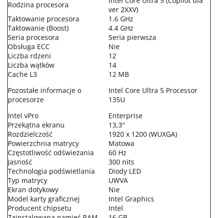
Intel Core Ultra 5 (Copilot dla
Rodzina procesora
ver 2XXV)
Taktowanie procesora
1.6 GHz
Taktowanie (Boost)
4.4 GHz
Seria procesora
Seria pierwsza
Obsługa ECC
Nie
Liczba rdzeni
12
Liczba wątków
14
Cache L3
12 MB
Pozostałe informacje o
Intel Core Ultra 5 Processor
procesorze
135U
Intel vPro
Enterprise
Przekątna ekranu
13,3''
Rozdzielczość
1920 x 1200 (WUXGA)
Powierzchnia matrycy
Matowa
Częstotliwość odświeżania
60 Hz
Jasność
300 nits
Technologia podświetlania
Diody LED
Typ matrycy
UWVA
Ekran dotykowy
Nie
Model karty graficznej
Intel Graphics
Producent chipsetu
Intel
Zainstalowana pamięć RAM
16 GB