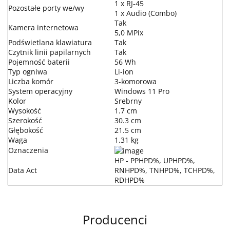
1 x RJ-45
Pozostałe porty we/wy
1 x Audio (Combo)
Tak
Kamera internetowa
5,0 MPix
Podświetlana klawiatura
Tak
Czytnik linii papilarnych
Tak
Pojemność baterii
56 Wh
Typ ogniwa
Li-ion
Liczba komór
3-komorowa
System operacyjny
Windows 11 Pro
Kolor
Srebrny
Wysokość
1.7 cm
Szerokość
30.3 cm
Głębokość
21.5 cm
Waga
1.31 kg
Oznaczenia
HP - PPHPD%, UPHPD%,
Data Act
RNHPD%, TNHPD%, TCHPD%,
RDHPD%
Producenci