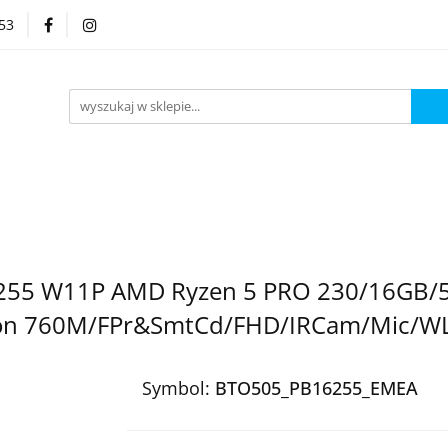
53
Kategorie
B16255 W11P AMD Ryzen 5 PRO 230/16GB
on 760M/FPr&SmtCd/FHD/IRCam/Mic/W
Symbol:
BTO505_PB16255_EMEA