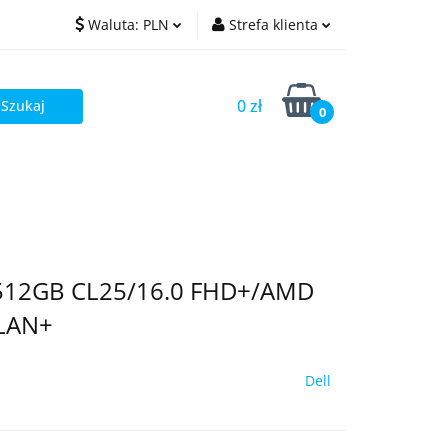
Waluta:
PLN
Strefa klienta
PLN
Zaloguj się
0 zł
EUR
Zarejestruj się
0
Dodaj zgłoszenie
/512GB CL25/16.0 FHD+/AMD
LAN+
Dell