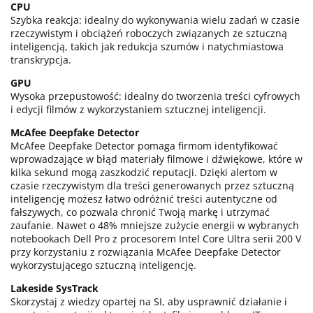
CPU
Szybka reakcja: idealny do wykonywania wielu zadań w czasie
rzeczywistym i obciążeń roboczych związanych ze sztuczną
inteligencją, takich jak redukcja szumów i natychmiastowa
transkrypcja.
GPU
Wysoka przepustowość: idealny do tworzenia treści cyfrowych
i edycji filmów z wykorzystaniem sztucznej inteligencji.
McAfee Deepfake Detector
McAfee Deepfake Detector pomaga firmom identyfikować
wprowadzające w błąd materiały filmowe i dźwiękowe, które w
kilka sekund mogą zaszkodzić reputacji. Dzięki alertom w
czasie rzeczywistym dla treści generowanych przez sztuczną
inteligencję możesz łatwo odróżnić treści autentyczne od
fałszywych, co pozwala chronić Twoją markę i utrzymać
zaufanie. Nawet o 48% mniejsze zużycie energii w wybranych
notebookach Dell Pro z procesorem Intel Core Ultra serii 200 V
przy korzystaniu z rozwiązania McAfee Deepfake Detector
wykorzystującego sztuczną inteligencję.
Lakeside SysTrack
Skorzystaj z wiedzy opartej na SI, aby usprawnić działanie i