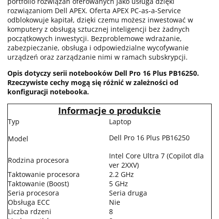
portfolio rozwiązań oferowanych jako usługa dzięki
rozwiązaniom Dell APEX. Oferta APEX PC-as-a-Service
odblokowuje kapitał, dzięki czemu możesz inwestować w
komputery z obsługą sztucznej inteligencji bez żadnych
początkowych inwestycji. Bezproblemowe wdrażanie,
zabezpieczanie, obsługa i odpowiedzialne wycofywanie
urządzeń oraz zarządzanie nimi w ramach subskrypcji.
Opis dotyczy serii notebooków Dell Pro 16 Plus PB16250.
Rzeczywiste cechy mogą się różnić w zależności od
konfiguracji notebooka.
Informacje o produkcie
Typ
Laptop
Dell Pro 16 Plus PB16250
Model
Intel Core Ultra 7 (Copilot dla
Rodzina procesora
ver 2XXV)
Taktowanie procesora
2.2 GHz
Taktowanie (Boost)
5 GHz
Seria procesora
Seria druga
Obsługa ECC
Nie
Liczba rdzeni
8