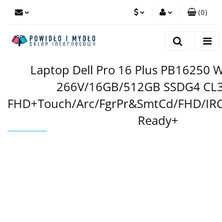
(
0
)
PLN
Zaloguj się
Zarejestruj się
EUR
Laptop Dell Pro 16 Plus PB16250 W
Dodaj zgłoszenie
266V/16GB/512GB SSDG4 CL3
FHD+Touch/Arc/FgrPr&SmtCd/FHD/I
Ready+