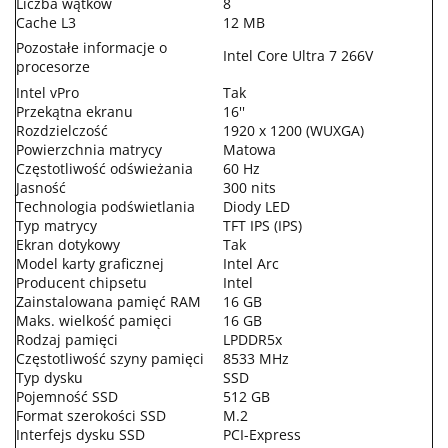
Liczba wątków
8
Cache L3
12 MB
Pozostałe informacje o
Intel Core Ultra 7 266V
procesorze
Intel vPro
Tak
Przekątna ekranu
16''
Rozdzielczość
1920 x 1200 (WUXGA)
Powierzchnia matrycy
Matowa
Częstotliwość odświeżania
60 Hz
Jasność
300 nits
Technologia podświetlania
Diody LED
Typ matrycy
TFT IPS (IPS)
Ekran dotykowy
Tak
Model karty graficznej
Intel Arc
Producent chipsetu
Intel
Zainstalowana pamięć RAM
16 GB
Maks. wielkość pamięci
16 GB
Rodzaj pamięci
LPDDR5x
Częstotliwość szyny pamięci
8533 MHz
Typ dysku
SSD
Pojemność SSD
512 GB
Format szerokości SSD
M.2
Interfejs dysku SSD
PCI-Express