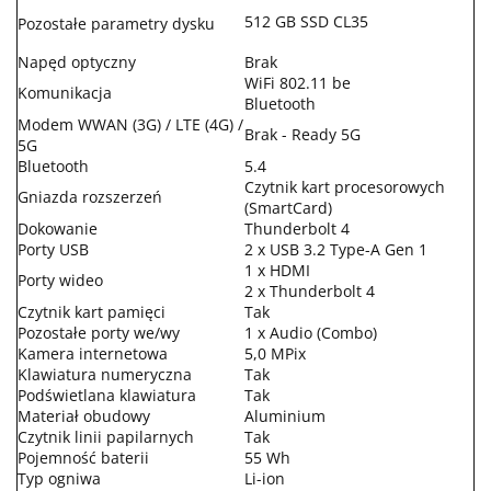
512 GB SSD CL35
Pozostałe parametry dysku
Napęd optyczny
Brak
WiFi 802.11 be
Komunikacja
Bluetooth
Modem WWAN (3G) / LTE (4G) /
Brak - Ready 5G
5G
Bluetooth
5.4
Czytnik kart procesorowych
Gniazda rozszerzeń
(SmartCard)
Dokowanie
Thunderbolt 4
Porty USB
2 x USB 3.2 Type-A Gen 1
1 x HDMI
Porty wideo
2 x Thunderbolt 4
Czytnik kart pamięci
Tak
Pozostałe porty we/wy
1 x Audio (Combo)
Kamera internetowa
5,0 MPix
Klawiatura numeryczna
Tak
Podświetlana klawiatura
Tak
Materiał obudowy
Aluminium
Czytnik linii papilarnych
Tak
Pojemność baterii
55 Wh
Typ ogniwa
Li-ion