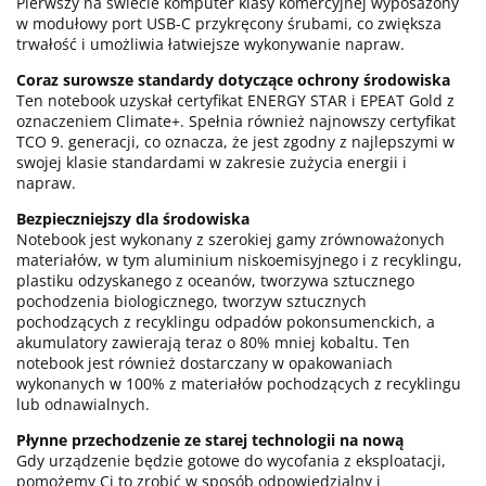
Pierwszy na świecie komputer klasy komercyjnej wyposażony
w modułowy port USB-C przykręcony śrubami, co zwiększa
trwałość i umożliwia łatwiejsze wykonywanie napraw.
Coraz surowsze standardy dotyczące ochrony środowiska
Ten notebook uzyskał certyfikat ENERGY STAR i EPEAT Gold z
oznaczeniem Climate+. Spełnia również najnowszy certyfikat
TCO 9. generacji, co oznacza, że jest zgodny z najlepszymi w
swojej klasie standardami w zakresie zużycia energii i
napraw.
Bezpieczniejszy dla środowiska
Notebook jest wykonany z szerokiej gamy zrównoważonych
materiałów, w tym aluminium niskoemisyjnego i z recyklingu,
plastiku odzyskanego z oceanów, tworzywa sztucznego
pochodzenia biologicznego, tworzyw sztucznych
pochodzących z recyklingu odpadów pokonsumenckich, a
akumulatory zawierają teraz o 80% mniej kobaltu. Ten
notebook jest również dostarczany w opakowaniach
wykonanych w 100% z materiałów pochodzących z recyklingu
lub odnawialnych.
Płynne przechodzenie ze starej technologii na nową
Gdy urządzenie będzie gotowe do wycofania z eksploatacji,
pomożemy Ci to zrobić w sposób odpowiedzialny i