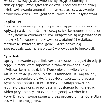
zwrot z inwestycji, aktywnie identyfikując problemy IT,
zmniejszając liczbę zgłoszeń do działu pomocy technicznej
dzięki wykrywaniu anomalii i upraszczając rozwiązywanie
problemów dzięki inteligentnemu wirtualnemu asystentowi.
Copilot+ PC
Przyspiesz innowacje, szybciej rozwiązuj problemy i bardziej
wpływaj na działalność biznesową dzięki komputerom Copilot
PC z systemem Windows 11 Pro. Urządzenia są wyposażone w
potężny NPU zapewniający wysoką wydajność i wyjątkowe
możliwości sztucznej inteligencji, które pozwalają
zaoszczędzić czas i przyspieszyć wprowadzanie innowacji.
Cyberlink
Oprogramowanie Cyberlink zawiera zestaw narzędzi do edycji
zdjęć i filmów, które zapewniają zaawansowane funkcje
użytkownikom na co dzień. Twórz niesamowite efekty
wizualne, takie jak cień i blask, i z łatwością usuwaj tła, aby
uzyskać wspaniałe efekty. Nie zakłócaj twórczego procesu
wybierz notebooki Dell Pro, które zapewniają nawet 2,5-
krotnie dłuższy czas pracy baterii i obsługują funkcje edycji
wideo przy pomocy sztucznej inteligencji w Cyberlink
PowerDirector, wyposażone w przez procesory Intel Core Ultra
200 V i akcelerację NPU.