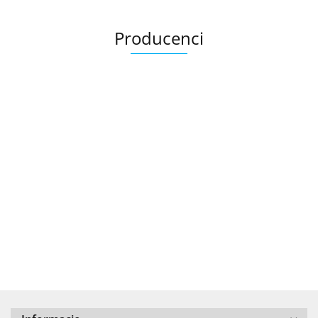
Producenci
.Bez określenia producenta
+8000