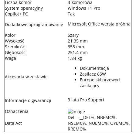
Liczba komór
3-komorowa
System operacyjny
Windows 11 Pro
Copilot+ PC
Tak
Microsoft Office wersja próbna
Dodatkowe oprogramowanie
Kolor
Szary
Wysokość
21.35 mm
Szerokość
358 mm
Głębokość
251.4 mm
Waga
1.84 kg
Dokumentacja
Zasilacz 65W
Akcesoria w zestawie
Europejski przewód
zasilający
3 lata Pro Support
Informacje o gwarancji
Oznaczenia
Dell - __DEL%, NBEMC%,
Data Act
NSEMC%, NUEMC%, OYEMC%,
RREMC%