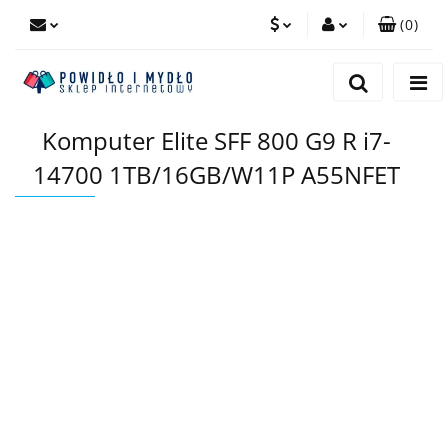
(
0
)
PLN
Zaloguj się
Zarejestruj się
EUR
Komputer Elite SFF 800 G9 R i7-
Dodaj zgłoszenie
14700 1TB/16GB/W11P A55NFET