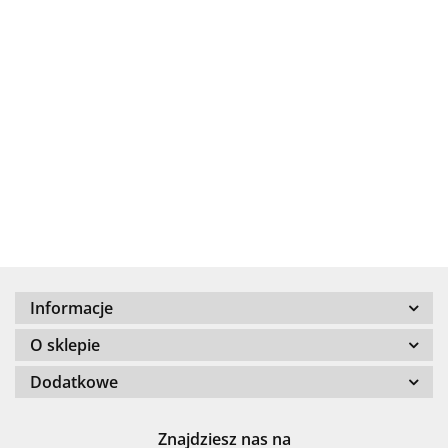
.Bez określenia producenta
+8000
Informacje
100 %
O sklepie
Dodatkowe
Znajdziesz nas na