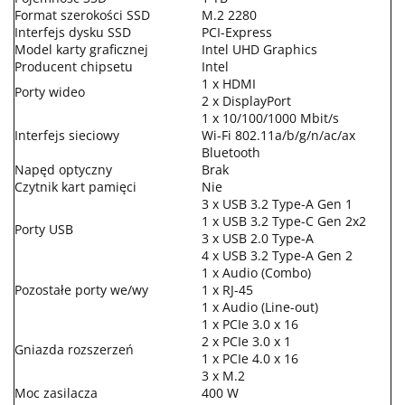
Format szerokości SSD
M.2 2280
Interfejs dysku SSD
PCI-Express
Model karty graficznej
Intel UHD Graphics
Producent chipsetu
Intel
1 x HDMI
Porty wideo
2 x DisplayPort
1 x 10/100/1000 Mbit/s
Interfejs sieciowy
Wi-Fi 802.11a/b/g/n/ac/ax
Bluetooth
Napęd optyczny
Brak
Czytnik kart pamięci
Nie
3 x USB 3.2 Type-A Gen 1
1 x USB 3.2 Type-C Gen 2x2
Porty USB
3 x USB 2.0 Type-A
4 x USB 3.2 Type-A Gen 2
1 x Audio (Combo)
Pozostałe porty we/wy
1 x RJ-45
1 x Audio (Line-out)
1 x PCIe 3.0 x 16
2 x PCIe 3.0 x 1
Gniazda rozszerzeń
1 x PCIe 4.0 x 16
3 x M.2
Moc zasilacza
400 W