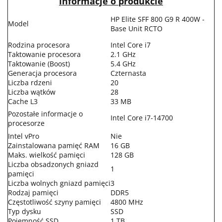
Informacje o produkcie
HP Elite SFF 800 G9 R 400W -
Model
Base Unit RCTO
Rodzina procesora
Intel Core i7
Taktowanie procesora
2.1 GHz
Taktowanie (Boost)
5.4 GHz
Generacja procesora
Czternasta
Liczba rdzeni
20
Liczba wątków
28
Cache L3
33 MB
Pozostałe informacje o
Intel Core i7-14700
procesorze
Intel vPro
Nie
Zainstalowana pamięć RAM
16 GB
Maks. wielkość pamięci
128 GB
Liczba obsadzonych gniazd
1
pamięci
Liczba wolnych gniazd pamięci
3
Rodzaj pamięci
DDR5
Częstotliwość szyny pamięci
4800 MHz
Typ dysku
SSD
Pojemność SSD
1 TB