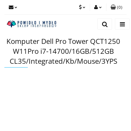
(
0
)
PLN
Zaloguj się
Zarejestruj się
EUR
Komputer Dell Pro Tower QCT1250
Dodaj zgłoszenie
W11Pro i7-14700/16GB/512GB
CL35/Integrated/Kb/Mouse/3YPS