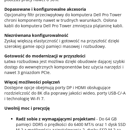
Dopasowane i konfigurowalne akcesoria
Opcjonalny filtr przeciwpyłowy do komputera Dell Pro Tower
chroni komponenty nawet w trudnych warunkach. Osłona
kabli do komputera Dell Pro Tower zmniejsza plątaninę kabli.
Niezrównana konfigurowalność
Zyskaj większą elastyczność i gotowość na przyszłość dzięki
szerokiej gamie opcji pamięci masowej i rozbudowy.
Gotowość do modernizacji w przyszłości
Łatwa rozbudowa jest możliwa dzięki obudowie dającej szybki
dostęp do wewnętrznych komponentów bez użycia narzędzi i
nawet 3 gniazdom PCIe.
Więcej możliwości połączeń
Dostępne opcje obejmują porty DP i HDMI obsługujące
rozdzielczość do 8K dla poprawy jakości wideo, porty USB-C/-A
i technologię Wi-Fi 7.
Uwolnij moc i precyzję
Radź sobie z wymagającymi projektami
- Do 64 GB
pamięci DDR5 o prędkości do 6400 MT/s oraz 1 dysk SSD
M.2 z możliwością zainstalowania 2. dysku SSD M.2 za