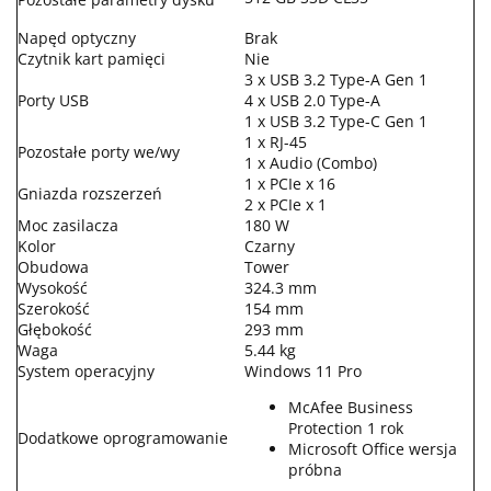
Napęd optyczny
Brak
Czytnik kart pamięci
Nie
3 x USB 3.2 Type-A Gen 1
Porty USB
4 x USB 2.0 Type-A
1 x USB 3.2 Type-C Gen 1
1 x RJ-45
Pozostałe porty we/wy
1 x Audio (Combo)
1 x PCIe x 16
Gniazda rozszerzeń
2 x PCIe x 1
Moc zasilacza
180 W
Kolor
Czarny
Obudowa
Tower
Wysokość
324.3 mm
Szerokość
154 mm
Głębokość
293 mm
Waga
5.44 kg
System operacyjny
Windows 11 Pro
McAfee Business
Protection 1 rok
Dodatkowe oprogramowanie
Microsoft Office wersja
próbna