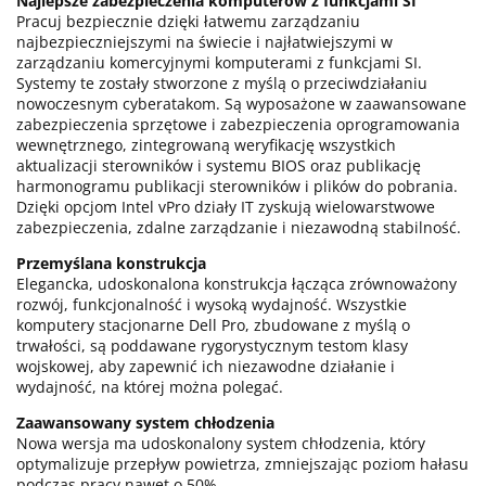
Najlepsze zabezpieczenia komputerów z funkcjami SI
Pracuj bezpiecznie dzięki łatwemu zarządzaniu
najbezpieczniejszymi na świecie i najłatwiejszymi w
zarządzaniu komercyjnymi komputerami z funkcjami SI.
Systemy te zostały stworzone z myślą o przeciwdziałaniu
nowoczesnym cyberatakom. Są wyposażone w zaawansowane
zabezpieczenia sprzętowe i zabezpieczenia oprogramowania
wewnętrznego, zintegrowaną weryfikację wszystkich
aktualizacji sterowników i systemu BIOS oraz publikację
harmonogramu publikacji sterowników i plików do pobrania.
Dzięki opcjom Intel vPro działy IT zyskują wielowarstwowe
zabezpieczenia, zdalne zarządzanie i niezawodną stabilność.
Przemyślana konstrukcja
Elegancka, udoskonalona konstrukcja łącząca zrównoważony
rozwój, funkcjonalność i wysoką wydajność. Wszystkie
komputery stacjonarne Dell Pro, zbudowane z myślą o
trwałości, są poddawane rygorystycznym testom klasy
wojskowej, aby zapewnić ich niezawodne działanie i
wydajność, na której można polegać.
Zaawansowany system chłodzenia
Nowa wersja ma udoskonalony system chłodzenia, który
optymalizuje przepływ powietrza, zmniejszając poziom hałasu
podczas pracy nawet o 50%.