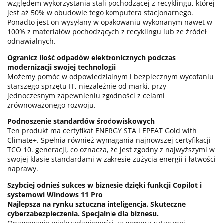
względem wykorzystania stali pochodzącej z recyklingu, której
jest aż 50% w obudowie tego komputera stacjonarnego.
Ponadto jest on wysyłany w opakowaniu wykonanym nawet w
100% z materiałów pochodzących z recyklingu lub ze źródeł
odnawialnych.
Ogranicz ilość odpadów elektronicznych podczas
modernizacji swojej technologii
Możemy pomóc w odpowiedzialnym i bezpiecznym wycofaniu
starszego sprzętu IT, niezależnie od marki, przy
jednoczesnym zapewnieniu zgodności z celami
zrównoważonego rozwoju.
Podnoszenie standardów środowiskowych
Ten produkt ma certyfikat ENERGY STA i EPEAT Gold with
Climate+. Spełnia również wymagania najnowszej certyfikacji
TCO 10. generacji, co oznacza, że jest zgodny z najwyższymi w
swojej klasie standardami w zakresie zużycia energii i łatwości
naprawy.
Szybciej odnieś sukces w biznesie dzięki funkcji Copilot i
systemowi Windows 11 Pro
Najlepsza na rynku sztuczna inteligencja. Skuteczne
cyberzabezpieczenia. Specjalnie dla biznesu.
Opanowanie wielozadaniowości za pomocą sztucznej