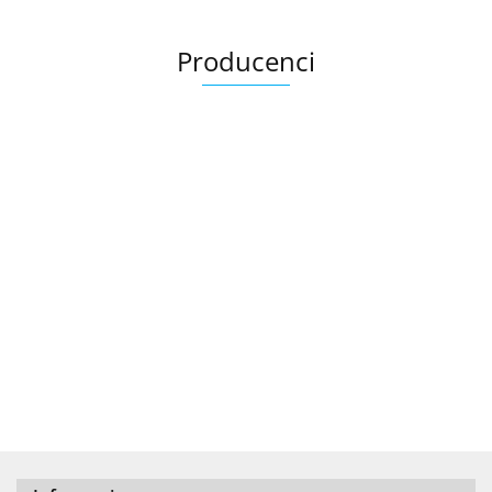
Producenci
.Bez określenia producenta
+8000