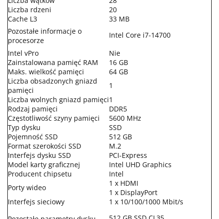
Liczba wątków
28
Liczba rdzeni
20
Cache L3
33 MB
Pozostałe informacje o
Intel Core i7-14700
procesorze
Intel vPro
Nie
Zainstalowana pamięć RAM
16 GB
Maks. wielkość pamięci
64 GB
Liczba obsadzonych gniazd
1
pamięci
Liczba wolnych gniazd pamięci
1
Rodzaj pamięci
DDR5
Częstotliwość szyny pamięci
5600 MHz
Typ dysku
SSD
Pojemność SSD
512 GB
Format szerokości SSD
M.2
Interfejs dysku SSD
PCI-Express
Model karty graficznej
Intel UHD Graphics
Producent chipsetu
Intel
1 x HDMI
Porty wideo
1 x DisplayPort
Interfejs sieciowy
1 x 10/100/1000 Mbit/s
512 GB SSD CL35
Pozostałe parametry dysku