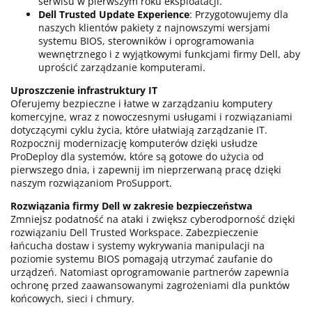
serwisu w pierwszym roku eksploatacji.
Dell Trusted Update Experience
: Przygotowujemy dla
naszych klientów pakiety z najnowszymi wersjami
systemu BIOS, sterowników i oprogramowania
wewnętrznego i z wyjątkowymi funkcjami firmy Dell, aby
uprościć zarządzanie komputerami.
Uproszczenie infrastruktury IT
Oferujemy bezpieczne i łatwe w zarządzaniu komputery
komercyjne, wraz z nowoczesnymi usługami i rozwiązaniami
dotyczącymi cyklu życia, które ułatwiają zarządzanie IT.
Rozpocznij modernizację komputerów dzięki usłudze
ProDeploy dla systemów, które są gotowe do użycia od
pierwszego dnia, i zapewnij im nieprzerwaną pracę dzięki
naszym rozwiązaniom ProSupport.
Rozwiązania firmy Dell w zakresie bezpieczeństwa
Zmniejsz podatność na ataki i zwiększ cyberodporność dzięki
rozwiązaniu Dell Trusted Workspace. Zabezpieczenie
łańcucha dostaw i systemy wykrywania manipulacji na
poziomie systemu BIOS pomagają utrzymać zaufanie do
urządzeń. Natomiast oprogramowanie partnerów zapewnia
ochronę przed zaawansowanymi zagrożeniami dla punktów
końcowych, sieci i chmury.