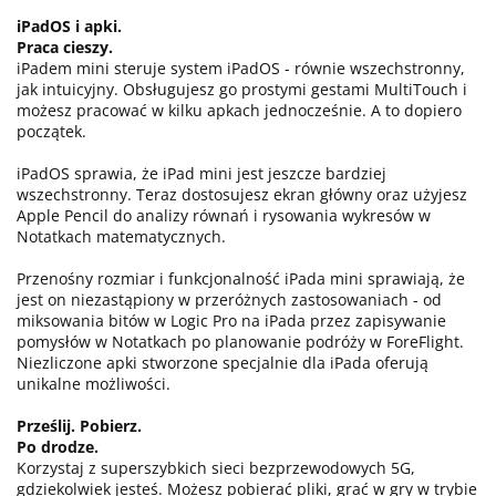
iPadOS i apki.
Praca cieszy.
iPadem mini steruje system iPadOS - równie wszechstronny,
jak intuicyjny. Obsługujesz go prostymi gestami MultiTouch i
możesz pracować w kilku apkach jednocześnie. A to dopiero
początek.
iPadOS sprawia, że iPad mini jest jeszcze bardziej
wszechstronny. Teraz dostosujesz ekran główny oraz użyjesz
Apple Pencil do analizy równań i rysowania wykresów w
Notatkach matematycznych.
Przenośny rozmiar i funkcjonalność iPada mini sprawiają, że
jest on niezastąpiony w przeróżnych zastosowaniach - od
miksowania bitów w Logic Pro na iPada przez zapisywanie
pomysłów w Notatkach po planowanie podróży w ForeFlight.
Niezliczone apki stworzone specjalnie dla iPada oferują
unikalne możliwości.
Prześlij. Pobierz.
Po drodze.
Korzystaj z superszybkich sieci bezprzewodowych 5G,
gdziekolwiek jesteś. Możesz pobierać pliki, grać w gry w trybie