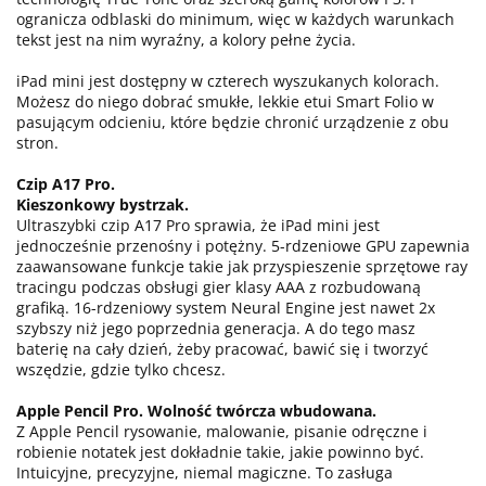
ogranicza odblaski do minimum, więc w każdych warunkach
tekst jest na nim wyraźny, a kolory pełne życia.
iPad mini jest dostępny w czterech wyszukanych kolorach.
Możesz do niego dobrać smukłe, lekkie etui Smart Folio w
pasującym odcieniu, które będzie chronić urządzenie z obu
stron.
Czip A17 Pro.
Kieszonkowy bystrzak.
Ultraszybki czip A17 Pro sprawia, że iPad mini jest
jednocześnie przenośny i potężny. 5-rdzeniowe GPU zapewnia
zaawansowane funkcje takie jak przyspieszenie sprzętowe ray
tracingu podczas obsługi gier klasy AAA z rozbudowaną
grafiką. 16-rdzeniowy system Neural Engine jest nawet 2x
szybszy niż jego poprzednia generacja. A do tego masz
baterię na cały dzień, żeby pracować, bawić się i tworzyć
wszędzie, gdzie tylko chcesz.
Apple Pencil Pro. Wolność twórcza wbudowana.
Z Apple Pencil rysowanie, malowanie, pisanie odręczne i
robienie notatek jest dokładnie takie, jakie powinno być.
Intuicyjne, precyzyjne, niemal magiczne. To zasługa