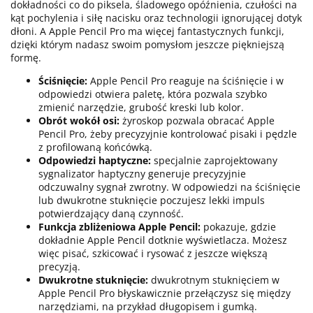
dokładności co do piksela, śladowego opóźnienia, czułości na
kąt pochylenia i siłę nacisku oraz technologii ignorującej dotyk
dłoni. A Apple Pencil Pro ma więcej fantastycznych funkcji,
dzięki którym nadasz swoim pomysłom jeszcze piękniejszą
formę.
Ściśnięcie:
Apple Pencil Pro reaguje na ściśnięcie i w
odpowiedzi otwiera paletę, która pozwala szybko
zmienić narzędzie, grubość kreski lub kolor.
Obrót wokół osi:
żyroskop pozwala obracać Apple
Pencil Pro, żeby precyzyjnie kontrolować pisaki i pędzle
z profilowaną końcówką.
Odpowiedzi haptyczne:
specjalnie zaprojektowany
sygnalizator haptyczny generuje precyzyjnie
odczuwalny sygnał zwrotny. W odpowiedzi na ściśnięcie
lub dwukrotne stuknięcie poczujesz lekki impuls
potwierdzający daną czynność.
Funkcja zbliżeniowa Apple Pencil:
pokazuje, gdzie
dokładnie Apple Pencil dotknie wyświetlacza. Możesz
więc pisać, szkicować i rysować z jeszcze większą
precyzją.
Dwukrotne stuknięcie:
dwukrotnym stuknięciem w
Apple Pencil Pro błyskawicznie przełączysz się między
narzędziami, na przykład długopisem i gumką.