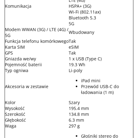
LTE (4G)
Komunikacja
HSPA+ (3G)
Wi-Fi (802.11ax)
Bluetooth 5.3
5G
Modem WWAN (3G) / LTE (4G) /
Wbudowany
5G
Funkcja telefonu komórkowego
Tak
Karta SIM
eSIM
GPS
Tak
Gniazda we/wy
1 x USB (Type C)
Pojemność baterii
19.3 Wh
Typ ogniwa
Li-poly
iPad mini
Akcesoria w zestawie
Przewód USB-C do
ładowania (1 m)
Kolor
Szary
Wysokość
195.4 mm
Szerokość
134.8 mm
Głębokość
6.3 mm
Waga
297 g
Głośniki stereo do