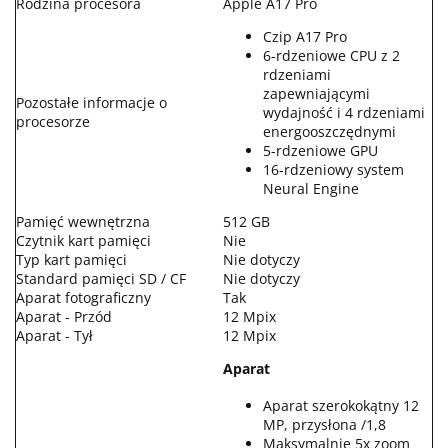
Rodzina procesora
Apple A17 Pro
Czip A17 Pro
6-rdzeniowe CPU z 2
rdzeniami
zapewniającymi
Pozostałe informacje o
wydajność i 4 rdzeniami
procesorze
energooszczędnymi
5-rdzeniowe GPU
16-rdzeniowy system
Neural Engine
Pamięć wewnętrzna
512 GB
Czytnik kart pamięci
Nie
Typ kart pamięci
Nie dotyczy
Standard pamięci SD / CF
Nie dotyczy
Aparat fotograficzny
Tak
Aparat - Przód
12 Mpix
Aparat - Tył
12 Mpix
Aparat
Aparat szerokokątny 12
MP, przysłona /1,8
Maksymalnie 5x zoom