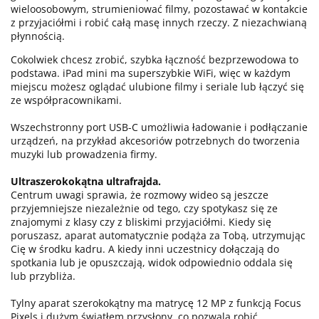
wieloosobowym, strumieniować filmy, pozostawać w kontakcie
z przyjaciółmi i robić całą masę innych rzeczy. Z niezachwianą
płynnością.
Cokolwiek chcesz zrobić, szybka łączność bezprzewodowa to
podstawa. iPad mini ma superszybkie WiFi, więc w każdym
miejscu możesz oglądać ulubione filmy i seriale lub łączyć się
ze współpracownikami.
Wszechstronny port USB-C umożliwia ładowanie i podłączanie
urządzeń, na przykład akcesoriów potrzebnych do tworzenia
muzyki lub prowadzenia firmy.
Ultraszerokokątna ultrafrajda.
Centrum uwagi sprawia, że rozmowy wideo są jeszcze
przyjemniejsze niezależnie od tego, czy spotykasz się ze
znajomymi z klasy czy z bliskimi przyjaciółmi. Kiedy się
poruszasz, aparat automatycznie podąża za Tobą, utrzymując
Cię w środku kadru. A kiedy inni uczestnicy dołączają do
spotkania lub je opuszczają, widok odpowiednio oddala się
lub przybliża.
Tylny aparat szerokokątny ma matrycę 12 MP z funkcją Focus
Pixels i dużym światłem przysłony, co pozwala robić