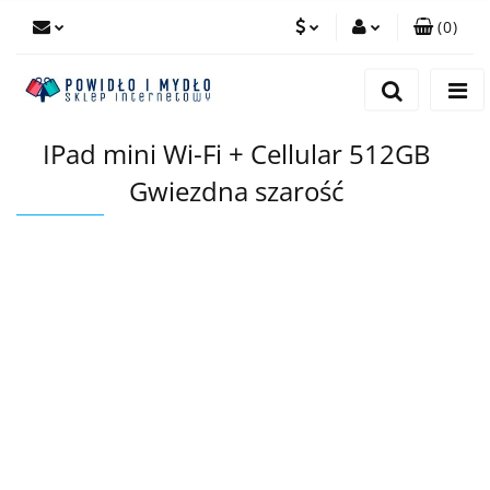
(
0
)
PLN
Zaloguj się
Zarejestruj się
EUR
IPad mini Wi-Fi + Cellular 512GB
Dodaj zgłoszenie
Gwiezdna szarość