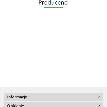
Producenci
.Bez określenia producenta
+8000
Informacje
100 %
O sklepie