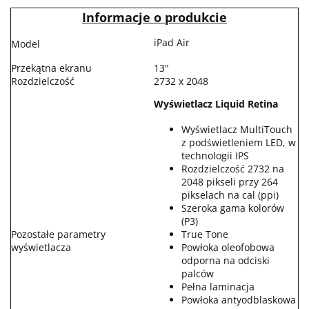
Informacje o produkcie
iPad Air
Model
Przekątna ekranu
13"
Rozdzielczość
2732 x 2048
Wyświetlacz Liquid Retina
Wyświetlacz MultiTouch
z podświetleniem LED, w
technologii IPS
Rozdzielczość 2732 na
2048 pikseli przy 264
pikselach na cal (ppi)
Szeroka gama kolorów
(P3)
Pozostałe parametry
True Tone
wyświetlacza
Powłoka oleofobowa
odporna na odciski
palców
Pełna laminacja
Powłoka antyodblaskowa