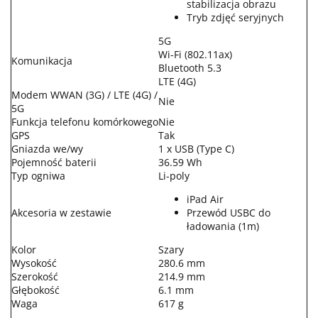
stabilizacja obrazu
Tryb zdjęć seryjnych
5G
Wi-Fi (802.11ax)
Komunikacja
Bluetooth 5.3
LTE (4G)
Modem WWAN (3G) / LTE (4G) /
Nie
5G
Funkcja telefonu komórkowego
Nie
GPS
Tak
Gniazda we/wy
1 x USB (Type C)
Pojemność baterii
36.59 Wh
Typ ogniwa
Li-poly
iPad Air
Akcesoria w zestawie
Przewód USBC do
ładowania (1m)
Kolor
Szary
Wysokość
280.6 mm
Szerokość
214.9 mm
Głębokość
6.1 mm
Waga
617 g