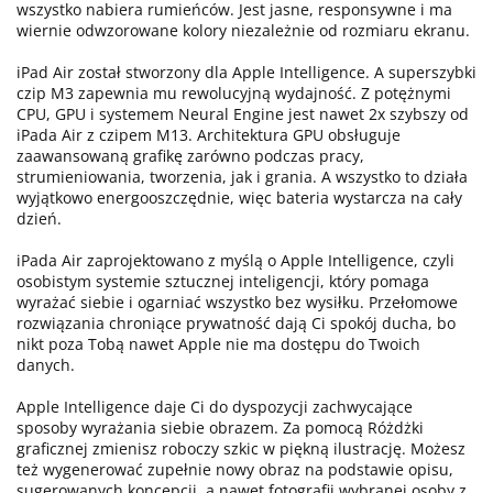
wszystko nabiera rumieńców. Jest jasne, responsywne i ma
wiernie odwzorowane kolory niezależnie od rozmiaru ekranu.
iPad Air został stworzony dla Apple Intelligence. A superszybki
czip M3 zapewnia mu rewolucyjną wydajność. Z potężnymi
CPU, GPU i systemem Neural Engine jest nawet 2x szybszy od
iPada Air z czipem M13. Architektura GPU obsługuje
zaawansowaną grafikę zarówno podczas pracy,
strumieniowania, tworzenia, jak i grania. A wszystko to działa
wyjątkowo energooszczędnie, więc bateria wystarcza na cały
dzień.
iPada Air zaprojektowano z myślą o Apple Intelligence, czyli
osobistym systemie sztucznej inteligencji, który pomaga
wyrażać siebie i ogarniać wszystko bez wysiłku. Przełomowe
rozwiązania chroniące prywatność dają Ci spokój ducha, bo
nikt poza Tobą nawet Apple nie ma dostępu do Twoich
danych.
Apple Intelligence daje Ci do dyspozycji zachwycające
sposoby wyrażania siebie obrazem. Za pomocą Różdżki
graficznej zmienisz roboczy szkic w piękną ilustrację. Możesz
też wygenerować zupełnie nowy obraz na podstawie opisu,
sugerowanych koncepcji, a nawet fotografii wybranej osoby z