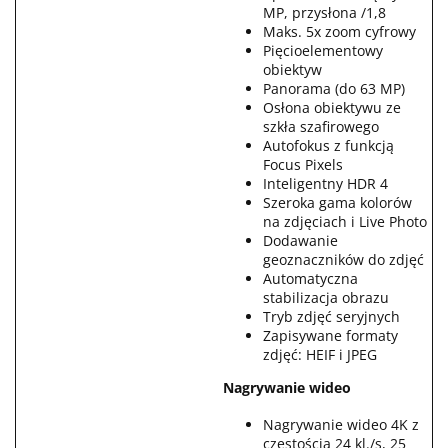
MP, przysłona /1,8
Maks. 5x zoom cyfrowy
Pięcioelementowy
obiektyw
Panorama (do 63 MP)
Osłona obiektywu ze
szkła szafirowego
Autofokus z funkcją
Focus Pixels
Inteligentny HDR 4
Szeroka gama kolorów
na zdjęciach i Live Photo
Dodawanie
geoznaczników do zdjęć
Automatyczna
stabilizacja obrazu
Tryb zdjęć seryjnych
Zapisywane formaty
zdjęć: HEIF i JPEG
Nagrywanie wideo
Nagrywanie wideo 4K z
częstością 24 kl./s, 25