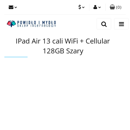
(
0
)
PLN
Zaloguj się
Zarejestruj się
EUR
IPad Air 13 cali WiFi + Cellular
Dodaj zgłoszenie
128GB Szary