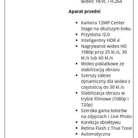
wideo: HEVC i H.264
Aparat przedni
Kamera 12MP Center
Stage na dłuższym boku
Przysłona /2,0
Inteligentny HDR 4
Nagrywanie wideo HD
1080p przy 25 kl./s, 30
kl./s lub 60 kl./s
Wideo poklatkowe ze
stabilizacją obrazu
Szerszy zakres
dynamiczny dla wideo z
częstością do 30 kl./s
Stabilizacja obrazu w
trybie Filmowe (1080p i
720p)
Szeroka gama kolorów
na zdjęciach i Live Photo
Korekcja obiektywu
Retina Flash z True Tone
Automatyczna