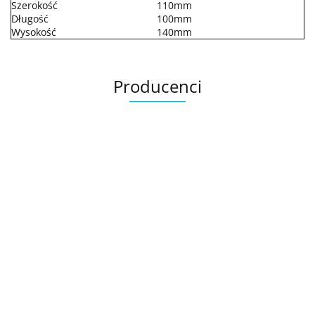
Szerokość
110mm
Długość
100mm
Wysokość
140mm
Producenci
.Bez określenia producenta
+8000