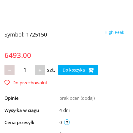
High Peak
Symbol:
1725150
6493.00
szt.
Do koszyka
Do przechowalni
Opinie
brak ocen
(dodaj)
Wysyłka w ciągu
4 dni
Cena przesyłki
0