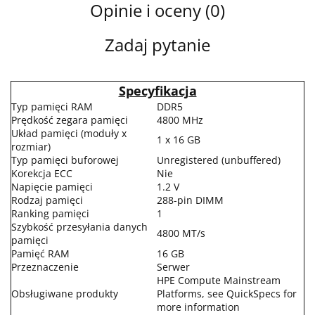
Opinie i oceny (0)
Zadaj pytanie
Specyfikacja
Typ pamięci RAM
DDR5
Prędkość zegara pamięci
4800 MHz
Układ pamięci (moduły x
1 x 16 GB
rozmiar)
Typ pamięci buforowej
Unregistered (unbuffered)
Korekcja ECC
Nie
Napięcie pamięci
1.2 V
Rodzaj pamięci
288-pin DIMM
Ranking pamięci
1
Szybkość przesyłania danych
4800 MT/s
pamięci
Pamięć RAM
16 GB
Przeznaczenie
Serwer
HPE Compute Mainstream
Obsługiwane produkty
Platforms, see QuickSpecs for
more information