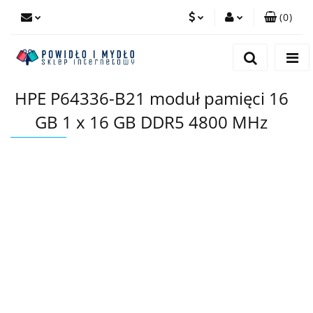
(
0
)
PLN
Zaloguj się
Zarejestruj się
EUR
HPE P64336-B21 moduł pamięci 16
Dodaj zgłoszenie
GB 1 x 16 GB DDR5 4800 MHz