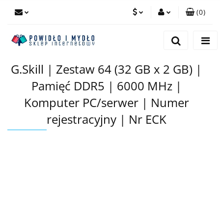
(
0
)
PLN
Zaloguj się
Zarejestruj się
EUR
G.Skill | Zestaw 64 (32 GB x 2 GB) |
Dodaj zgłoszenie
Pamięć DDR5 | 6000 MHz |
Komputer PC/serwer | Numer
rejestracyjny | Nr ECK