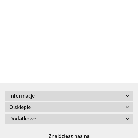
.Bez określenia producenta
+8000
Informacje
100 %
O sklepie
Dodatkowe
Znajdziesz nas na