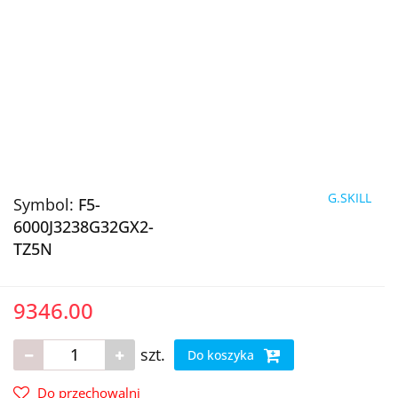
G.SKILL
Symbol:
F5-
6000J3238G32GX2-
TZ5N
9346.00
szt.
Do koszyka
Do przechowalni