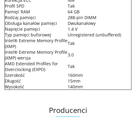
Korekcja ECC
Nie
Profil SPD
Tak
Pamięć RAM
64 GB
Rodzaj pamięci
288-pin DIMM
Obsługa kanałów pamięci
Dwukanałowy
Napięcie pamięci
1.4 V
Typ pamięci buforowej
Unregistered (unbuffered)
Intel® Extreme Memory Profile
Tak
(XMP)
Intel® Extreme Memory Profile
3.0
(XMP) wersja
AMD Extended Profiles for
Tak
Overclocking (EXPO)
Szerokość
160mm
Długość
15mm
Wysokość
140mm
Producenci