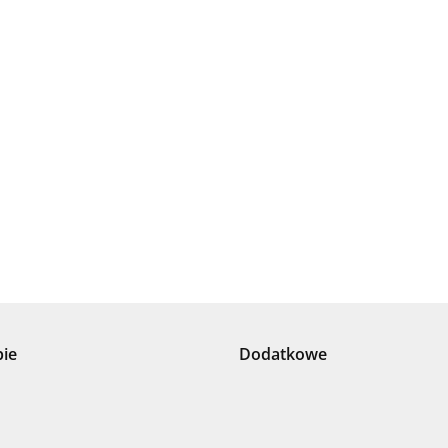
.Bez określenia producenta
+8000
pie
Dodatkowe
100 %