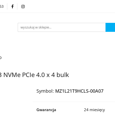
53
Kategorie
D
 NVMe PCIe 4.0 x 4 bulk
Symbol:
MZ1L21T9HCLS-00A07
Gwarancja
24 miesięcy