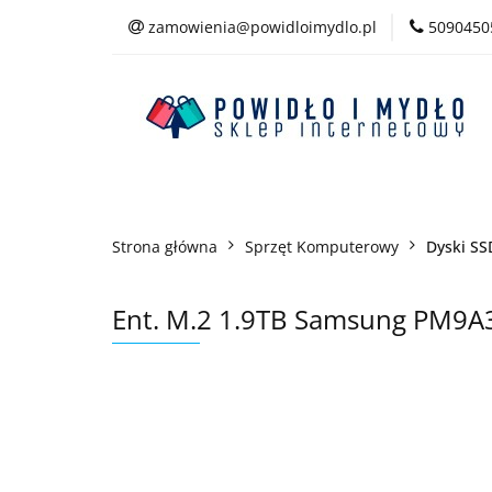
zamowienia@powidloimydlo.pl
5090450
Kategorie
Strona główna
Sprzęt Komputerowy
Dyski SS
Ent. M.2 1.9TB Samsung PM9A3